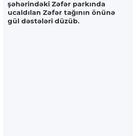
şəhərindəki Zəfər parkında
ucaldılan Zəfər tağının önünə
gül dəstələri düzüb.