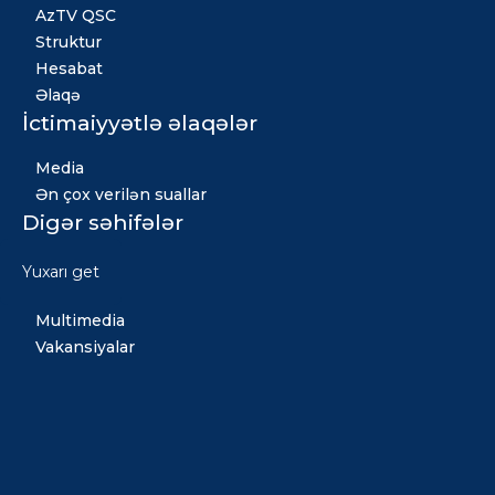
AzTV QSC
Struktur
Hesabat
Əlaqə
İctimaiyyətlə əlaqələr
Media
Ən çox verilən suallar
Digər səhifələr
Xəbərlər
Yuxarı get
Qızıl fond
Multimedia
Vakansiyalar