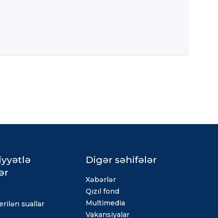
iyyətlə
Digər səhifələr
ər
Xəbərlər
Qızıl fond
Multimedia
rilən suallar
Vakansiyalar