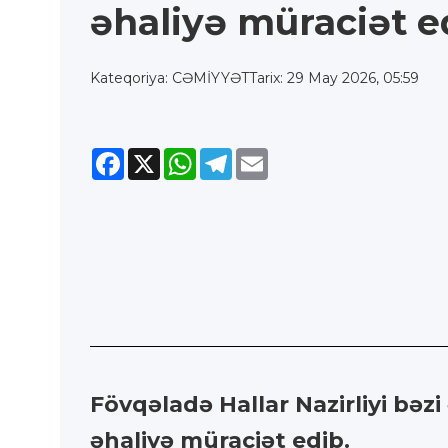
əhaliyə müraciət e
Kateqoriya: CƏMİYYƏT
Tarix: 29 May 2026, 05:59
Facebook
X
WhatsApp
Telegram
Email
Fövqəladə Hallar Nazirliyi bəzi 
əhaliyə müraciət edib.