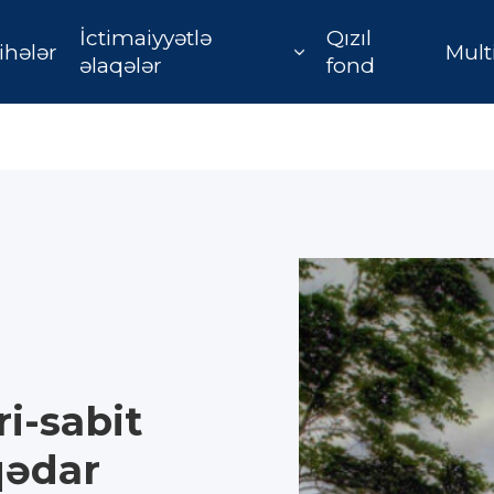
İctimaiyyətlə
Qızıl
ihələr
Mult
əlaqələr
fond
i-sabit
aqədar