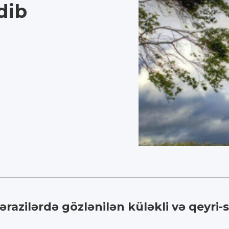
dib
ərazilərdə gözlənilən küləkli və qeyri-s