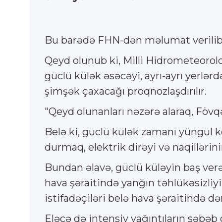
Bu barədə FHN-dən məlumat verilib
Qeyd olunub ki, Milli Hidrometeorolo
güclü külək əsəcəyi, ayrı-ayrı yerlər
şimşək çaxacağı proqnozlaşdırılır.
"Qeyd olunanları nəzərə alaraq, Fövqəl
Belə ki, güclü külək zamanı yüngül k
durmaq, elektrik dirəyi və naqilləri
Bundan əlavə, güclü küləyin baş verən
hava şəraitində yanğın təhlükəsizliy
istifadəçiləri belə hava şəraitində 
Eləcə də intensiv yağıntıların səbəb