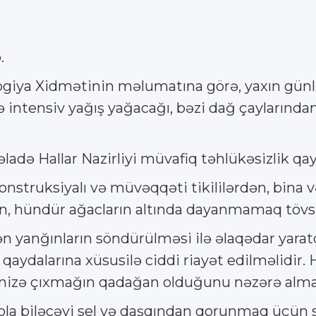
.
giya Xidmətinin məlumatına görə, yaxın günlər 
də intensiv yağış yağacağı, bəzi dağ çaylarınd
adə Hallar Nazirliyi müvafiq təhlükəsizlik qayda
onstruksiyalı və müvəqqəti tikililərdən, bina
nin, hündür ağacların altında dayanmamaq tövs
 yanğınların söndürülməsi ilə əlaqədar yaratdığ
i qaydalarına xüsusilə ciddi riayət edilməlidir
dənizə çıxmağın qadağan olduğunu nəzərə almalı
 ola biləcəyi sel və daşqından qorunmaq üçün s