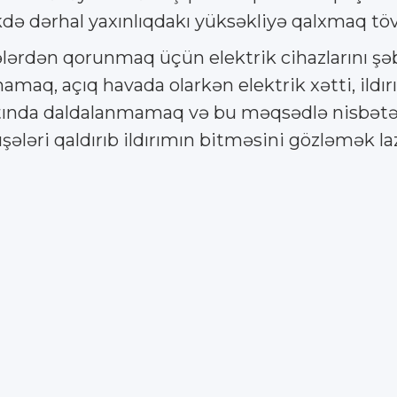
də dərhal yaxınlıqdakı yüksəkliyə qalxmaq töv
ələrdən qorunmaq üçün elektrik cihazlarını şə
mamaq, açıq havada olarkən elektrik xətti, ild
ltında daldalanmamaq və bu məqsədlə nisbət
şələri qaldırıb ildırımın bitməsini gözləmək 