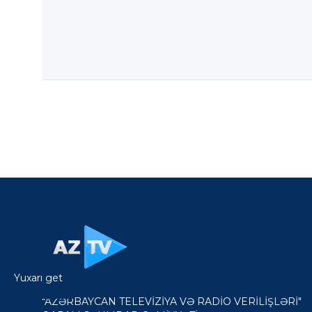
Yuxarı get
"AZƏRBAYCAN TELEVİZİYA VƏ RADİO VERİLİŞLƏRİ"