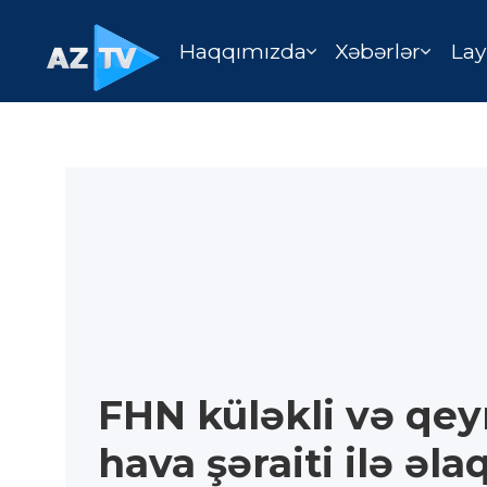
Haqqımızda
Xəbərlər
Lay
FHN küləkli və qeyr
hava şəraiti ilə əl