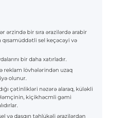
ərzində bir sıra ərazilərdə arabir
an qısamüddətli sel keçəcəyi və
larını bir daha xatırladır.
 və reklam lövhələrindən uzaq
iyə olunur.
ı çətinlikləri nəzərə alaraq, küləkli
. Həmçinin, kiçikhəcmli gəmi
dırlar.
el və daşqın təhlükəli ərazilərdən