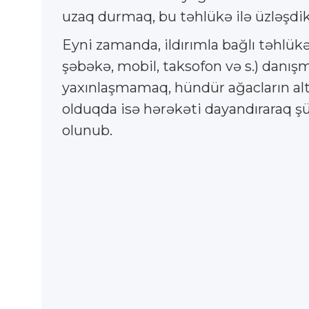
uzaq durmaq, bu təhlükə ilə üzləşdik
Eyni zamanda, ildırımla bağlı təhlük
şəbəkə, mobil, taksofon və s.) danış
yaxınlaşmamaq, hündür ağacların a
olduqda isə hərəkəti dayandıraraq şü
olunub.