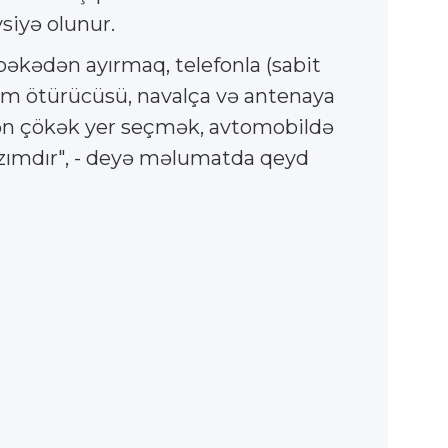
siyə olunur.
bəkədən ayırmaq, telefonla (sabit
ırım ötürücüsü, navalça və antenaya
ən çökək yer seçmək, avtomobildə
lazımdır", - deyə məlumatda qeyd