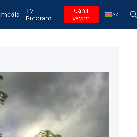
TV
Canlı
imedia
AZ
Proqram
yayım