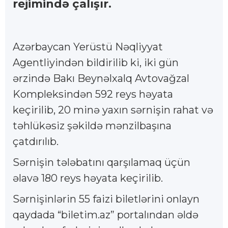
rejimində çalışır.
Azərbaycan Yerüstü Nəqliyyat
Agentliyindən bildirilib ki, iki gün
ərzində Bakı Beynəlxalq Avtovağzal
Kompleksindən 592 reys həyata
keçirilib, 20 minə yaxın sərnişin rahat və
təhlükəsiz şəkildə mənzilbaşına
çatdırılıb.
Sərnişin tələbatını qarşılamaq üçün
əlavə 180 reys həyata keçirilib.
Sərnişinlərin 55 faizi biletlərini onlayn
qaydada “biletim.az” portalından əldə