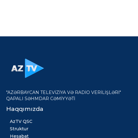
"AZƏRBAYCAN TELEVİZİYA VƏ RADİO VERİLİŞLƏRİ"
QAPALI SƏHMDAR CƏMİYYƏTİ
Haqqımızda
AzTV QSC
Struktur
Hesabat