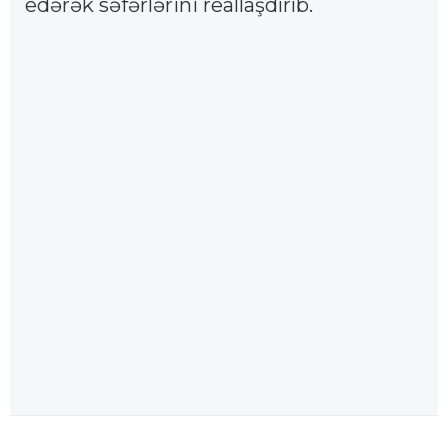
edərək səfərlərini reallaşdırıb.