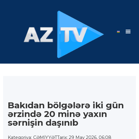
Bakıdan bölgələrə iki gün
ərzində 20 minə yaxın
sərnişin daşınıb
Kateqoriya: CƏMİYYƏT
Tarix: 29 May 2026, 06:08