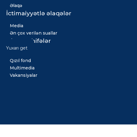
Əlaqə
İctimaiyyətlə əlaqələr
Media
Ən çox verilən suallar
Digər səhifələr
Yuxarı get
Xəbərlər
Qızıl fond
Multimedia
Vakansiyalar
Copyright © 2026 Bütün hüquqlar qorunur. Tərtib etdi: