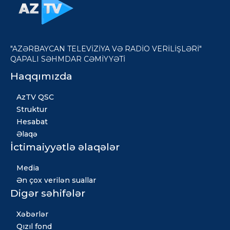
"AZƏRBAYCAN TELEVİZİYA VƏ RADİO VERİLİŞLƏRİ"
QAPALI SƏHMDAR CƏMİYYƏTİ
Haqqımızda
AzTV QSC
Struktur
Hesabat
Əlaqə
İctimaiyyətlə əlaqələr
Media
Ən çox verilən suallar
Digər səhifələr
Xəbərlər
Qızıl fond