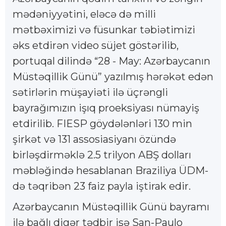
mədəniyyətini, eləcə də milli
mətbəximizi və füsunkar təbiətimizi
əks etdirən video süjet göstərilib,
portuqal dilində “28 - May: Azərbaycanın
Müstəqillik Günü” yazılmış hərəkət edən
sətirlərin müşayiəti ilə üçrəngli
bayrağımızın işıq proeksiyası nümayiş
etdirilib. FIESP göydələnləri 130 min
şirkət və 131 assosiasiyanı özündə
birləşdirməklə 2.5 trilyon ABŞ dolları
məbləğində hesablanan Braziliya ÜDM-
də təqribən 23 faiz payla iştirak edir.
Azərbaycanın Müstəqillik Günü bayramı
ilə bağlı digər tədbir isə San-Paulo