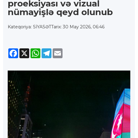
proeksiyası və vizual
nümayişlə qeyd olunub
Kateqoriya: SİYASƏT
Tarix: 30 May 2026, 06:46
Facebook
X
WhatsApp
Telegram
Email