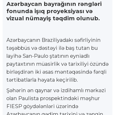
Azərbaycan bayrağının rəngləri
fonunda işıq proyeksiyası və
vizual nümayiş təqdim olunub.
Azərbaycanın Braziliyadakı səfirliyinin
təşəbbüs və dəstəyi ilə baş tutan bu
layihə San-Paulo ştatının eyniadlı
paytaxtının müasirlik və tarixiliyi özündə
birləşdirən iki əsas məntəqəsində fərqli
tərtibatlarla həyata keçirilib.
Şəhərin ən qaynar və izdihamlı mərkəzi
olan Paulista prospektindəki məşhur
FIESP göydələnləri üzərində
Azərbaycanın qədim tarixini və zəngin