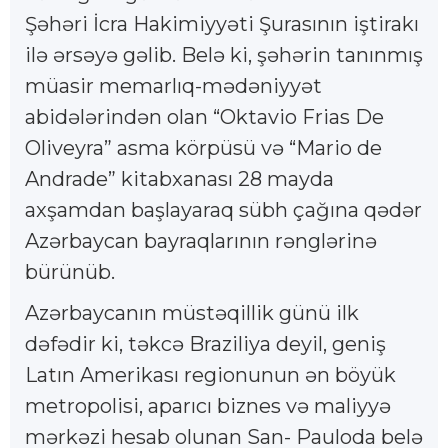
Şəhəri İcra Hakimiyyəti Şurasının iştirakı
ilə ərsəyə gəlib. Belə ki, şəhərin tanınmış
müasir memarlıq-mədəniyyət
abidələrindən olan “Oktavio Frias De
Oliveyra” asma körpüsü və “Mario de
Andrade” kitabxanası 28 mayda
axşamdan başlayaraq sübh çağına qədər
Azərbaycan bayraqlarının rənglərinə
bürünüb.
Azərbaycanın müstəqillik günü ilk
dəfədir ki, təkcə Braziliya deyil, geniş
Latın Amerikası regionunun ən böyük
metropolisi, aparıcı biznes və maliyyə
mərkəzi hesab olunan San- Pauloda belə