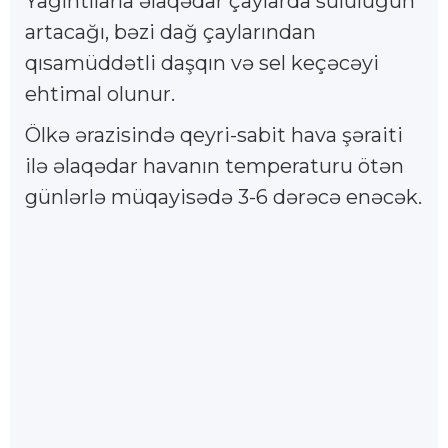
Yağıntılarla əlaqədar çaylarda sululuğun
artacağı, bəzi dağ çaylarından
qısamüddətli daşqın və sel keçəcəyi
ehtimal olunur.
Ölkə ərazisində qeyri-sabit hava şəraiti
ilə əlaqədar havanın temperaturu ötən
günlərlə müqayisədə 3-6 dərəcə enəcək.