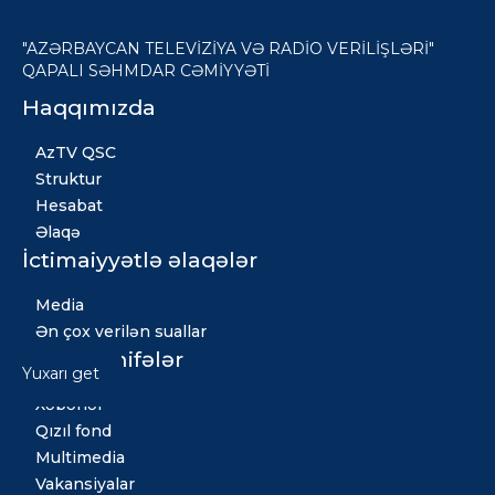
"AZƏRBAYCAN TELEVİZİYA VƏ RADİO VERİLİŞLƏRİ"
QAPALI SƏHMDAR CƏMİYYƏTİ
Haqqımızda
AzTV QSC
Struktur
Hesabat
Əlaqə
İctimaiyyətlə əlaqələr
Media
Ən çox verilən suallar
Digər səhifələr
Yuxarı get
Xəbərlər
Qızıl fond
Multimedia
Vakansiyalar