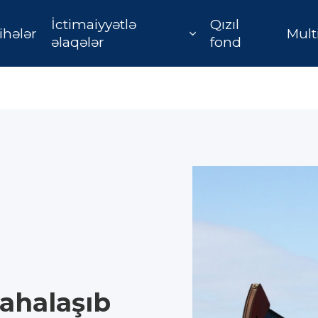
İctimaiyyətlə
Qızıl
ihələr
Mult
əlaqələr
fond
ahalaşıb