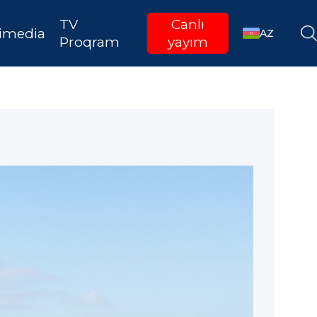
TV
Canlı
imedia
AZ
Proqram
yayım