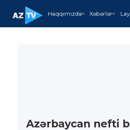
Haqqımızda
Xəbərlər
Lay
Azərbaycan nefti b