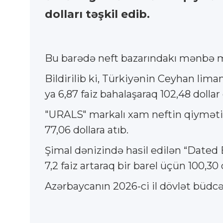
dolları təşkil edib.
Bu barədə neft bazarındakı mənbə 
Bildirilib ki, Türkiyənin Ceyhan lima
ya 6,87 faiz bahalaşaraq 102,48 dollar
"URALS" markalı xam neftin qiyməti əv
77,06 dollara atıb.
Şimal dənizində hasil edilən “Dated B
7,2 faiz artaraq bir barel üçün 100,30 
Azərbaycanın 2026-ci il dövlət büdcə