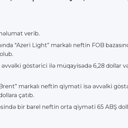
məlumat verib.
nında “Azeri Light” markalı neftin FOB bazasınd
 olub.
vəlki göstərici ilə müqayisədə 6,28 dollar və 
rent” markalı neftin qiyməti isə əvvəlki göstə
dollara çatıb.
sində bir barel neftin orta qiyməti 65 ABŞ dol