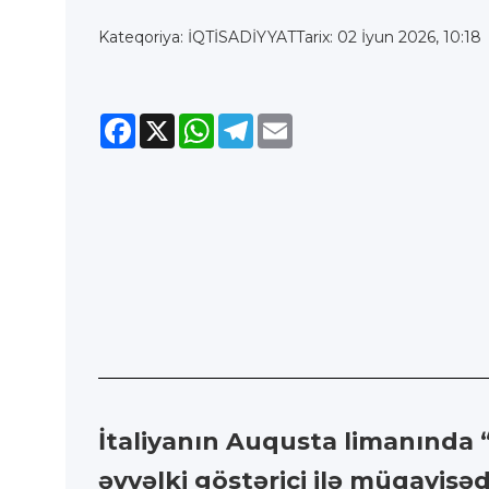
Kateqoriya: İQTİSADİYYAT
Tarix: 02 İyun 2026, 10:18
Facebook
X
WhatsApp
Telegram
Email
İtaliyanın Auqusta limanında 
əvvəlki göstərici ilə müqayisəd