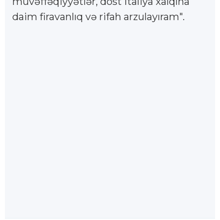
müvəffəqiyyətlər, dost İtaliya xalqına
daim firavanlıq və rifah arzulayıram".