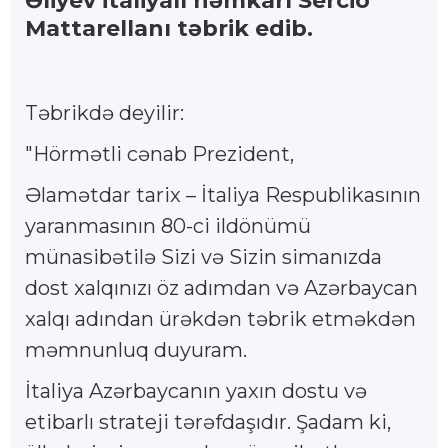
Əliyev italiyalı həmkarı Sercio
Mattarellanı təbrik edib.
Təbrikdə deyilir:
"Hörmətli cənab Prezident,
Əlamətdar tarix – İtaliya Respublikasının
yaranmasının 80-ci ildönümü
münasibətilə Sizi və Sizin simanızda
dost xalqınızı öz adımdan və Azərbaycan
xalqı adından ürəkdən təbrik etməkdən
məmnunluq duyuram.
İtaliya Azərbaycanın yaxın dostu və
etibarlı strateji tərəfdaşıdır. Şadam ki,