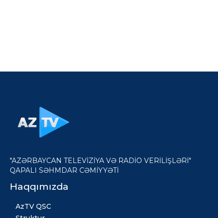
"AZƏRBAYCAN TELEVİZİYA VƏ RADİO VERİLİŞLƏRİ"
QAPALI SƏHMDAR CƏMİYYƏTİ
Haqqımızda
AzTV QSC
Struktur