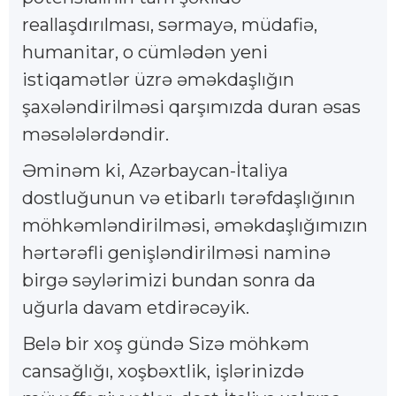
reallaşdırılması, sərmayə, müdafiə,
humanitar, o cümlədən yeni
istiqamətlər üzrə əməkdaşlığın
şaxələndirilməsi qarşımızda duran əsas
məsələlərdəndir.
Əminəm ki, Azərbaycan-İtaliya
dostluğunun və etibarlı tərəfdaşlığının
möhkəmləndirilməsi, əməkdaşlığımızın
hərtərəfli genişləndirilməsi naminə
birgə səylərimizi bundan sonra da
uğurla davam etdirəcəyik.
Belə bir xoş gündə Sizə möhkəm
cansağlığı, xoşbəxtlik, işlərinizdə