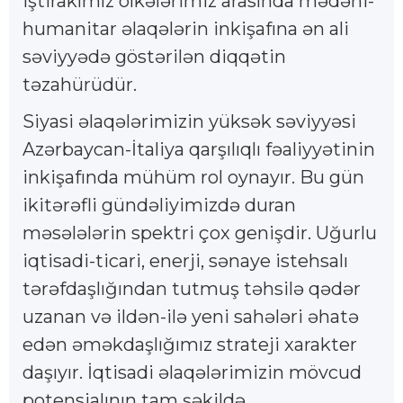
iştirakımız ölkələrimiz arasında mədəni-
humanitar əlaqələrin inkişafına ən ali
səviyyədə göstərilən diqqətin
təzahürüdür.
Siyasi əlaqələrimizin yüksək səviyyəsi
Azərbaycan-İtaliya qarşılıqlı fəaliyyətinin
inkişafında mühüm rol oynayır. Bu gün
ikitərəfli gündəliyimizdə duran
məsələlərin spektri çox genişdir. Uğurlu
iqtisadi-ticari, enerji, sənaye istehsalı
tərəfdaşlığından tutmuş təhsilə qədər
uzanan və ildən-ilə yeni sahələri əhatə
edən əməkdaşlığımız strateji xarakter
daşıyır. İqtisadi əlaqələrimizin mövcud
potensialının tam şəkildə