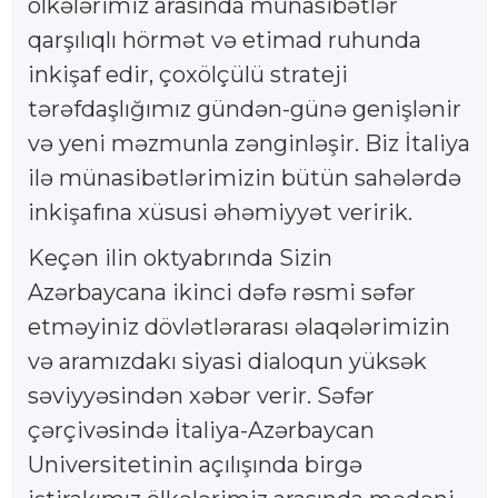
ölkələrimiz arasında münasibətlər
qarşılıqlı hörmət və etimad ruhunda
inkişaf edir, çoxölçülü strateji
tərəfdaşlığımız gündən-günə genişlənir
və yeni məzmunla zənginləşir. Biz İtaliya
ilə münasibətlərimizin bütün sahələrdə
inkişafına xüsusi əhəmiyyət veririk.
Keçən ilin oktyabrında Sizin
Azərbaycana ikinci dəfə rəsmi səfər
etməyiniz dövlətlərarası əlaqələrimizin
və aramızdakı siyasi dialoqun yüksək
səviyyəsindən xəbər verir. Səfər
çərçivəsində İtaliya-Azərbaycan
Universitetinin açılışında birgə