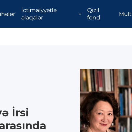
İctimaiyyətlə
Qızıl
ihələr
Mult
əlaqələr
fond
ə İrsi
arasında