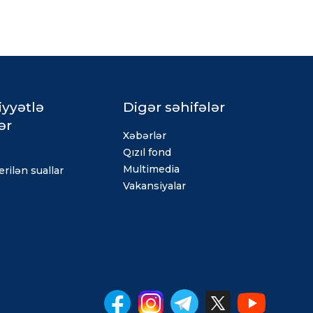
iyyətlə
Digər səhifələr
ər
Xəbərlər
Qızıl fond
Multimedia
rilən suallar
Vakansiyalar