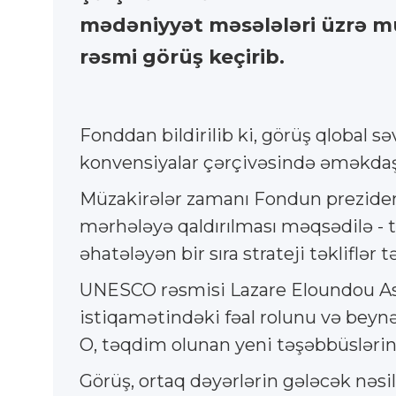
mədəniyyət məsələləri üzrə müa
rəsmi görüş keçirib.
Fonddan bildirilib ki, görüş qlobal 
konvensiyalar çərçivəsində əməkda
Müzakirələr zamanı Fondun preziden
mərhələyə qaldırılması məqsədilə - t
əhatələyən bir sıra strateji təkliflər 
UNESCO rəsmisi Lazare Eloundou As
istiqamətindəki fəal rolunu və beynə
O, təqdim olunan yeni təşəbbüslərin 
Görüş, ortaq dəyərlərin gələcək nəsi