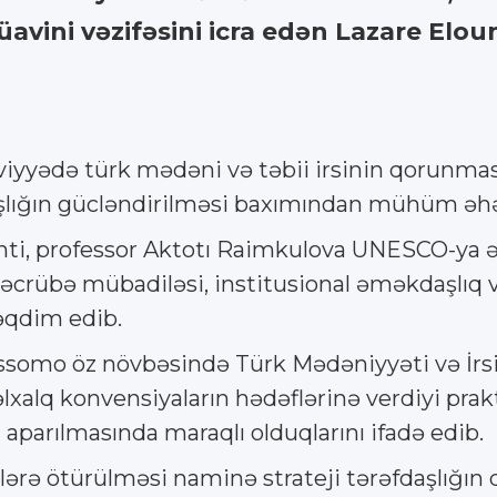
vini vəzifəsini icra edən Lazare Eloun
səviyyədə türk mədəni və təbii irsinin qorunma
şlığın gücləndirilməsi baxımından mühüm əhə
ti, professor Aktotı Raimkulova UNESCO-ya ə
əcrübə mübadiləsi, institusional əməkdaşlıq v
təqdim edib.
somo öz növbəsində Türk Mədəniyyəti və İrsi
lxalq konvensiyaların hədəflərinə verdiyi prak
aparılmasında maraqlı olduqlarını ifadə edib.
llərə ötürülməsi naminə strateji tərəfdaşlığın