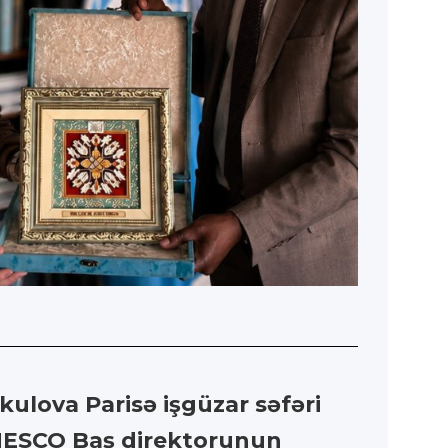
ulova Parisə işgüzar səfəri
NESCO Baş direktorunun