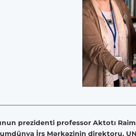
unun prezidenti professor Aktotı Raimk
mdünya İrs Mərkəzinin direktoru, U