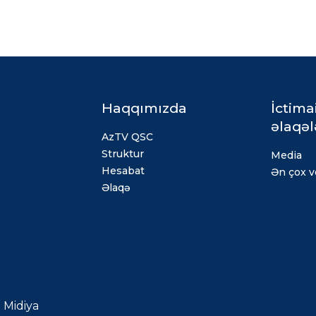
Haqqımızda
İctima
əlaqəl
AzTV QSC
Struktur
Media
Hesabat
Ən çox ve
Əlaqə
Midiya