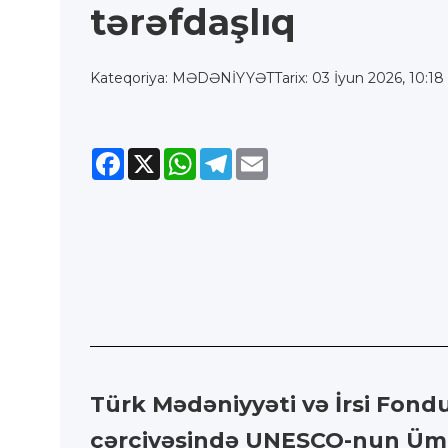
tərəfdaşlıq
Kateqoriya: MƏDƏNİYYƏT
Tarix: 03 İyun 2026, 10:18
Facebook
X
WhatsApp
Telegram
Email
Türk Mədəniyyəti və İrsi Fond
çərçivəsində UNESCO-nun Ümu