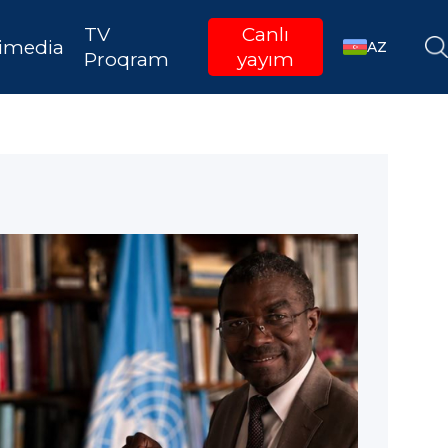
TV
Canlı
imedia
AZ
Proqram
yayım