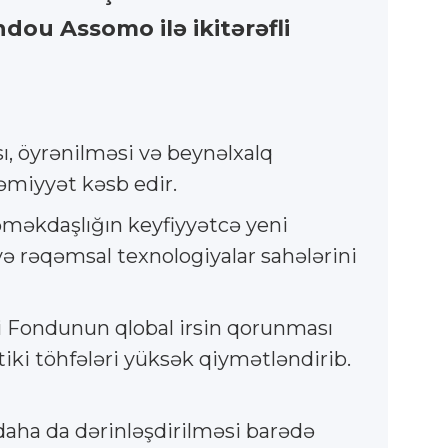
dou Assomo ilə ikitərəfli
sı, öyrənilməsi və beynəlxalq
miyyət kəsb edir.
məkdaşlığın keyfiyyətcə yeni
ə rəqəmsal texnologiyalar sahələrini
 Fondunun qlobal irsin qorunması
tiki töhfələri yüksək qiymətləndirib.
 daha da dərinləşdirilməsi barədə