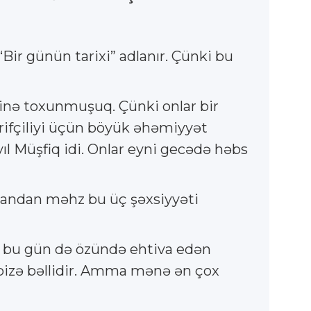
ı “Bir günün tarixi” adlanır. Çünki bu
inə toxunmuşuq. Çünki onlar bir
arifçiliyi üçün böyük əhəmiyyət
l Müşfiq idi. Onlar eyni gecədə həbs
insandan məhz bu üç şəxsiyyəti
ri bu gün də özündə ehtiva edən
 bizə bəllidir. Amma mənə ən çox