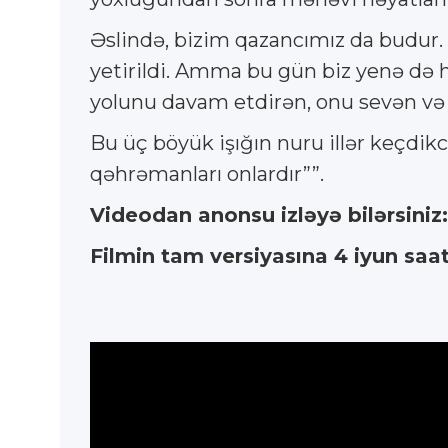
Əslində, bizim qazancımız da budur.
yetirildi. Amma bu gün biz yenə də h
yolunu davam etdirən, onu sevən və o
Bu üç böyük işığın nuru illər keçdi
qəhrəmanları onlardır””.
Videodan anonsu izləyə bilərsiniz
Filmin tam versiyasına 4 iyun saat