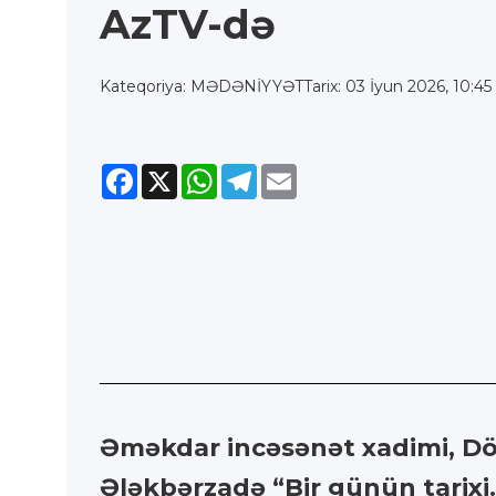
AzTV-də
Kateqoriya: MƏDƏNİYYƏT
Tarix: 03 İyun 2026, 10:45
Facebook
X
WhatsApp
Telegram
Email
Əməkdar incəsənət xadimi, Döv
Ələkbərzadə “Bir günün tarixi. 1