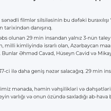
 sənədli filmlər silsiləsinin bu dəfəki buraxılış
n tarixindən danışırıq.
bs olunan 29 min insandan yalnız 3-nün taley
 milli kimliyində israrlı olan, Azərbaycan ma
. Bunlar Əhməd Cavad, Hüseyn Cavid və Mikayı
937-ci ilə daha geniş nəzər salacağıq. 29 min 
iyimiz mənada, həmin vəhşilikləri və dəhşətlə
eyin varlığı və onun özündə saxladığı ab-hava