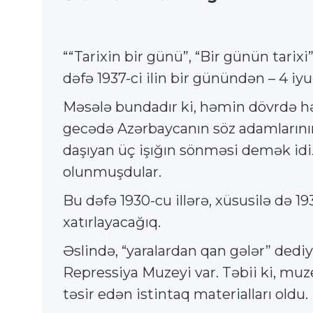
““Tarixin bir günü”, “Bir günün tarixi”
dəfə 1937-ci ilin bir günündən – 4 iyu
Məsələ bundadır ki, həmin dövrdə hə
gecədə Azərbaycanın söz adamlarının,
daşıyan üç işığın sönməsi demək idi
olunmuşdular.
Bu dəfə 1930-cu illərə, xüsusilə də 1
xatırlayacağıq.
Əslində, “yaralardan qan gələr” ded
Repressiya Muzeyi var. Təbii ki, muz
təsir edən istintaq materialları oldu.