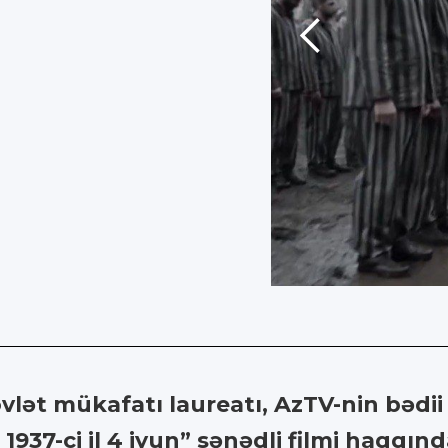
lət mükafatı laureatı, AzTV-nin bədii
937-ci il 4 iyun” sənədli filmi haqqında