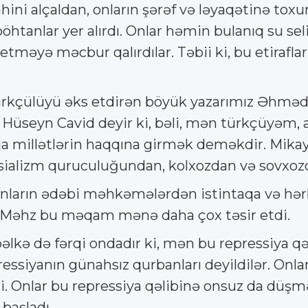
ini alçaldan, onların şərəf və ləyaqətinə tox
ə böhtanlar yer alırdı. Onlar həmin bulanıq su se
etməyə məcbur qalırdılar. Təbii ki, bu etirafla
 türkçülüyü əks etdirən böyük yazarımız Əhməd 
Hüseyn Cavid deyir ki, bəli, mən türkçüyəm,
 millətlərin haqqına girmək deməkdir. Mikayıl
sializm quruculuğundan, kolxozdan və sovxozda
 onların ədəbi məhkəmələrdən istintaqa və 
. Məhz bu məqam mənə daha çox təsir etdi.
əlkə də fərqi ondadır ki, mən bu repressiya qə
essiyanın günahsız qurbanları deyildilər. Onlar
di. Onlar bu repressiya qəlibinə onsuz da düşməli
başladı.