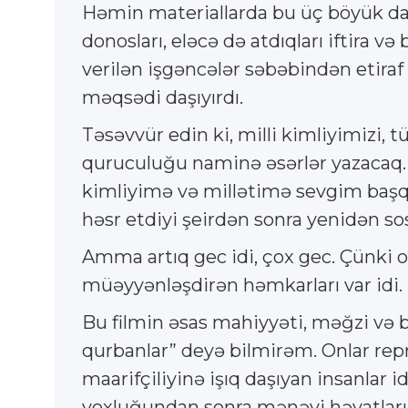
Həmin materiallarda bu üç böyük dah
donosları, eləcə də atdıqları iftira v
verilən işgəncələr səbəbindən etiraf 
məqsədi daşıyırdı.
Təsəvvür edin ki, milli kimliyimizi,
quruculuğu naminə əsərlər yazacaq. 
kimliyimə və millətimə sevgim başqa
həsr etdiyi şeirdən sonra yenidən so
Amma artıq gec idi, çox gec. Çünki
müəyyənləşdirən həmkarları var idi
Bu filmin əsas mahiyyəti, məğzi və b
qurbanlar” deyə bilmirəm. Onlar repr
maarifçiliyinə işıq daşıyan insanlar i
yoxluğundan sonra mənəvi həyatları 