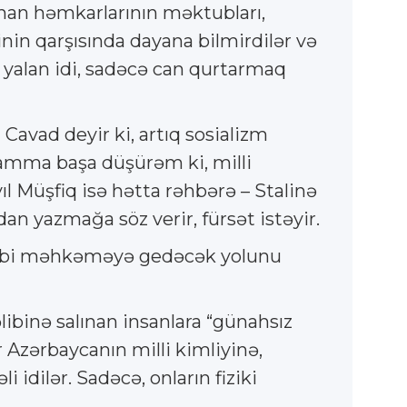
unan həmkarlarının məktubları,
linin qarşısında dayana bilmirdilər və
r yalan idi, sadəcə can qurtarmaq
Cavad deyir ki, artıq sosializm
 amma başa düşürəm ki, milli
 Müşfiq isə hətta rəhbərə – Stalinə
n yazmağa söz verir, fürsət istəyir.
hərbi məhkəməyə gedəcək yolunu
libinə salınan insanlara “günahsız
 Azərbaycanın milli kimliyinə,
 idilər. Sadəcə, onların fiziki