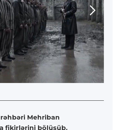
 rəhbəri Mehriban
 fikirlərini bölüşüb.