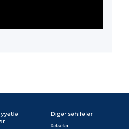
iyyətlə
Digər səhifələr
ər
Xəbərlər