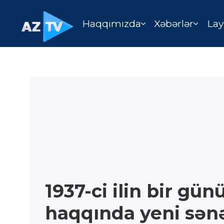
Haqqımızda
Xəbərlər
Lay
1937-ci ilin bir gün
haqqında yeni sənəd