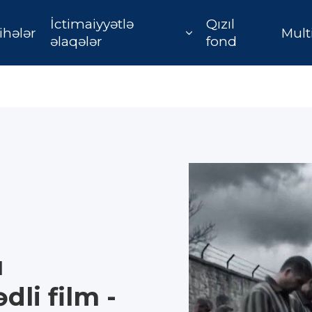
İctimaiyyətlə
Qızıl
ihələr
Mult
əlaqələr
fond
ü
li film -