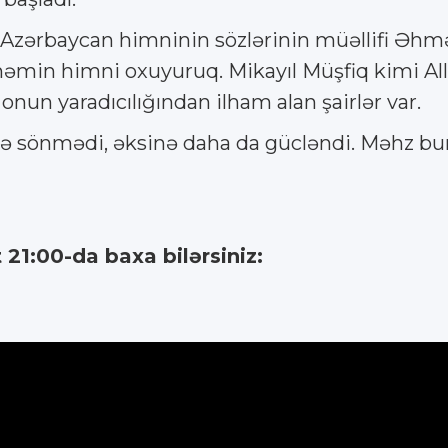
 Azərbaycan himninin sözlərinin müəllifi Əhm
əmin himni oxuyuruq. Mikayıl Müşfiq kimi Alla
nun yaradıcılığından ilham alan şairlər var.
kcə sönmədi, əksinə daha da gücləndi. Məhz bu
:
 21:00-da baxa bilərsiniz: