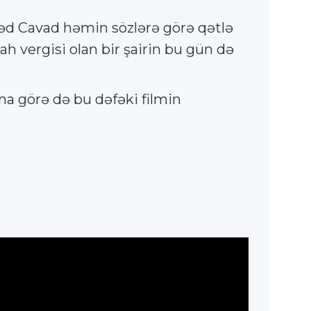
əd Cavad həmin sözlərə görə qətlə
h vergisi olan bir şairin bu gün də
na görə də bu dəfəki filmin