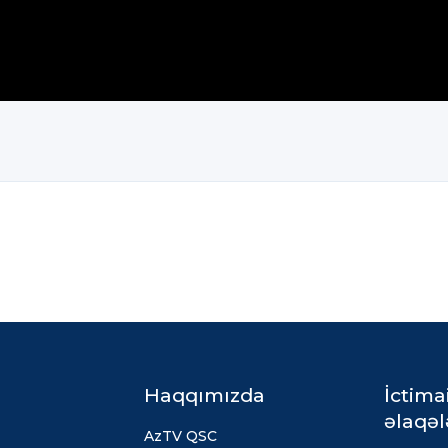
Haqqımızda
İctima
əlaqəl
AzTV QSC