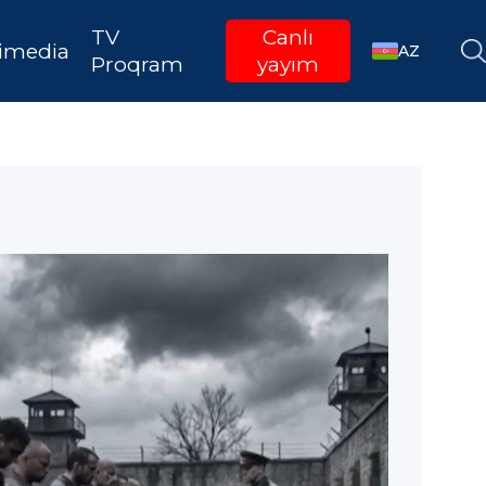
TV
Canlı
imedia
AZ
Proqram
yayım