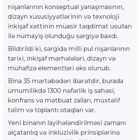
nişanlarının konseptual yanaşmasının,
dizayn xüsusiyyətlərinin və texnoloji
inkişaf xəttinin müasir təqdimat üsulları
ilə nümayiş olunduğu sərgiyə baxdı.
Bildirildi ki, sərgidə milli pul nişanlarının
tarixi, inkişaf mərhələləri, dizayn və
mühafizə elementləri əks olunub.
Bina 35 mərtəbədən ibarətdir, burada
ümumilikdə 1300 nəfərlik iş sahəsi,
konfrans və mətbuat zalları, müxtəlif
təlim və toplantı otaqları var.
Yeni binanın layihələndirilməsi zamanı
əlçatanlıq və inklüzivlik prinsiplərinə