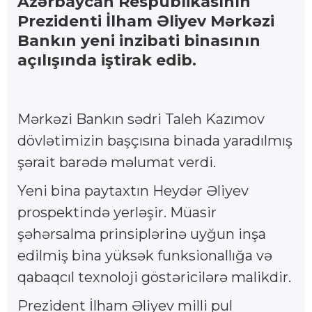
Azərbaycan Respublikasının
Prezidenti İlham Əliyev Mərkəzi
Bankın yeni inzibati binasının
açılışında iştirak edib.
Mərkəzi Bankın sədri Taleh Kazımov
dövlətimizin başçısına binada yaradılmış
şərait barədə məlumat verdi.
Yeni bina paytaxtın Heydər Əliyev
prospektində yerləşir. Müasir
şəhərsalma prinsiplərinə uyğun inşa
edilmiş bina yüksək funksionallığa və
qabaqcıl texnoloji göstəricilərə malikdir.
Prezident İlham Əliyev milli pul