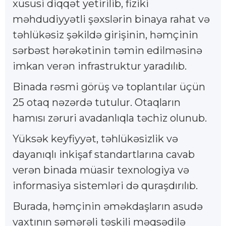
xüsusi diqqət yetirilib, fiziki
məhdudiyyətli şəxslərin binaya rahat və
təhlükəsiz şəkildə girişinin, həmçinin
sərbəst hərəkətinin təmin edilməsinə
imkan verən infrastruktur yaradılıb.
Binada rəsmi görüş və toplantılar üçün
25 otaq nəzərdə tutulur. Otaqların
hamısı zəruri avadanlıqla təchiz olunub.
Yüksək keyfiyyət, təhlükəsizlik və
dayanıqlı inkişaf standartlarına cavab
verən binada müasir texnologiya və
informasiya sistemləri də quraşdırılıb.
Burada, həmçinin əməkdaşların asudə
vaxtının səmərəli təşkili məqsədilə