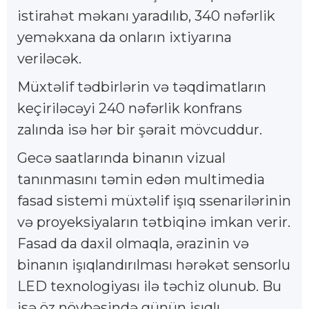
istirahət məkanı yaradılıb, 340 nəfərlik
yeməkxana da onların ixtiyarına
veriləcək.
Müxtəlif tədbirlərin və təqdimatların
keçiriləcəyi 240 nəfərlik konfrans
zalında isə hər bir şərait mövcuddur.
Gecə saatlarında binanın vizual
tanınmasını təmin edən multimedia
fasad sistemi müxtəlif işıq ssenarilərinin
və proyeksiyaların tətbiqinə imkan verir.
Fasad da daxil olmaqla, ərazinin və
binanın işıqlandırılması hərəkət sensorlu
LED texnologiyası ilə təchiz olunub. Bu
isə öz növbəsində günün işıqlı