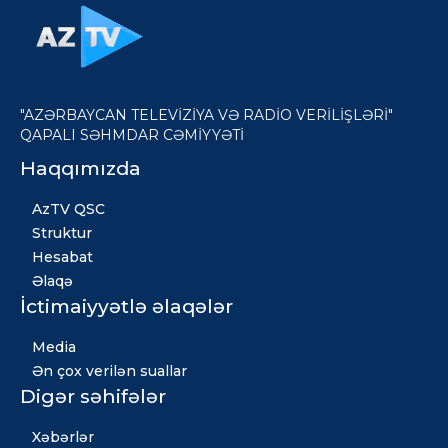
"AZƏRBAYCAN TELEVİZİYA VƏ RADİO VERİLİŞLƏRİ"
QAPALI SƏHMDAR CƏMİYYƏTİ
Haqqımızda
AzTV QSC
Struktur
Hesabat
Əlaqə
İctimaiyyətlə əlaqələr
Media
Ən çox verilən suallar
Digər səhifələr
Xəbərlər