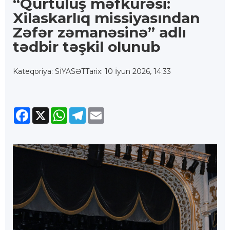
“Qurtuluş məfkurəsi:
Xilaskarlıq missiyasından
Zəfər zəmanəsinə” adlı
tədbir təşkil olunub
Kateqoriya: SİYASƏT
Tarix: 10 İyun 2026, 14:33
Facebook
X
WhatsApp
Telegram
Email