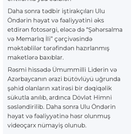
Daha sonra tədbir iştirakçıları Ulu
Öndərin həyat və fəaliyyətini əks
etdirən fotosərgi, eləcə də “Şəhərsalma
və Memarlıq İli” çərçivəsində
məktəblilər tərəfindən hazırlanmış
maketlərə baxıblar.
Rəsmi hissədə Ümummilli Liderin və
Azərbaycanın ərazi bütövlüyü uğrunda
şəhid olanların xatirəsi bir dəqiqəlik
sükutla anılıb, ardınca Dövlət Himni
səsləndirilib. Daha sonra Ulu Öndərin
həyat və fəaliyyətinə həsr olunmuş
videoçarx nümayiş olunub.