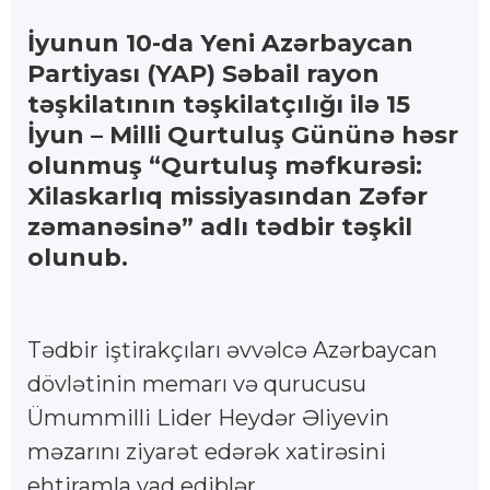
İyunun 10-da Yeni Azərbaycan
Partiyası (YAP) Səbail rayon
təşkilatının təşkilatçılığı ilə 15
İyun – Milli Qurtuluş Gününə həsr
olunmuş “Qurtuluş məfkurəsi:
Xilaskarlıq missiyasından Zəfər
zəmanəsinə” adlı tədbir təşkil
olunub.
Tədbir iştirakçıları əvvəlcə Azərbaycan
dövlətinin memarı və qurucusu
Ümummilli Lider Heydər Əliyevin
məzarını ziyarət edərək xatirəsini
ehtiramla yad ediblər.