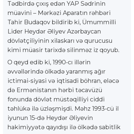
Tədbirdə çıxış edən YAP Sədrinin
müavini – Mərkəzi Aparatın rəhbəri
Tahir Budaqov bildirib ki, Ümummilli
Lider Heydər Əliyev Azərbaycan
dövlətçiliyinin xilaskarı və qurucusu
kimi müasir tarixdə silinməz iz qoyub.
O qeyd edib ki, 1990-cı illərin
əvvəllərində ölkədə yaranmış ağır
ictimai-siyasi və iqtisadi böhran, eləcə
də Ermənistanın hərbi təcavüzü
fonunda dövlət müstəqilliyi ciddi
təhlükə ilə üzləşmişdi. Məhz 1993-cü il
iyunun 15-də Heydər Əliyevin
hakimiyyətə qayıdışı ilə ölkədə sabitlik