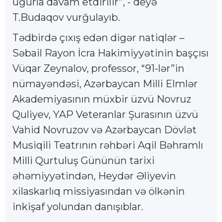
uğurla davam etdirilir”, - deyə
T.Budaqov vurğulayıb.
Tədbirdə çıxış edən digər natiqlər –
Səbail Rayon İcra Hakimiyyətinin başçısı
Vüqar Zeynalov, professor, “91-lər”in
nümayəndəsi, Azərbaycan Milli Elmlər
Akademiyasının müxbir üzvü Novruz
Quliyev, YAP Veteranlar Şurasının üzvü
Vahid Novruzov və Azərbaycan Dövlət
Musiqili Teatrının rəhbəri Aqil Bəhramlı
Milli Qurtuluş Gününün tarixi
əhəmiyyətindən, Heydər Əliyevin
xilaskarlıq missiyasından və ölkənin
inkişaf yolundan danışıblar.