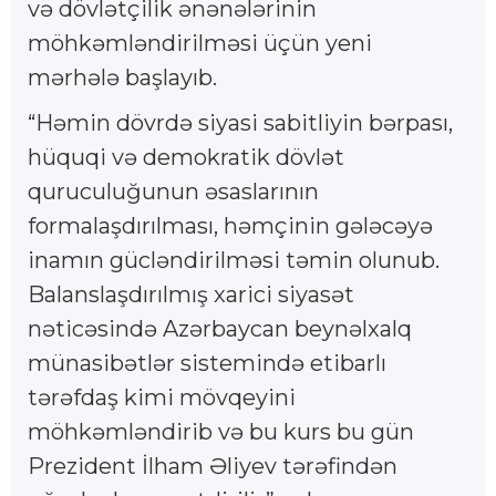
və dövlətçilik ənənələrinin
möhkəmləndirilməsi üçün yeni
mərhələ başlayıb.
“Həmin dövrdə siyasi sabitliyin bərpası,
hüquqi və demokratik dövlət
quruculuğunun əsaslarının
formalaşdırılması, həmçinin gələcəyə
inamın gücləndirilməsi təmin olunub.
Balanslaşdırılmış xarici siyasət
nəticəsində Azərbaycan beynəlxalq
münasibətlər sistemində etibarlı
tərəfdaş kimi mövqeyini
möhkəmləndirib və bu kurs bu gün
Prezident İlham Əliyev tərəfindən