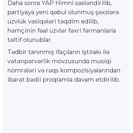
Daha sonra YAP Himni səsləndirilib,
partiyaya yeni qəbul olunmuş şəxslərə
üzvlük vəsiqələri təqdim edilib,
həmçinin fəal üzvlər fəxri fərmanlarla
təltif olunublar.
Tədbir tanınmış ifaçıların iştirakı ilə
vətənpərvərlik mövzusunda musiqi
nömrələri və rəqs kompozisiyalarından
ibarət bədii proqramla davam etdirilib.