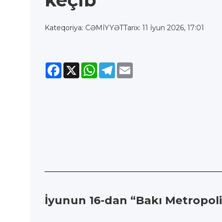
keçib
Kateqoriya: CƏMİYYƏT
Tarix: 11 İyun 2026, 17:01
Facebook
X
WhatsApp
Telegram
Email
İyunun 16-dan “Bakı Metropolit