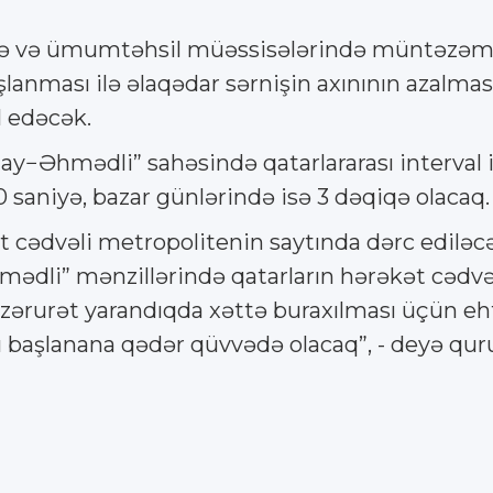
ərdə və ümumtəhsil müəssisələrində müntəzəm 
lanması ilə əlaqədar sərnişin axınının azalmas
l edəcək.
−Əhmədli” sahəsində qatarlararası interval iş
 saniyə, bazar günlərində isə 3 dəqiqə olacaq.
t cədvəli metropolitenin saytında dərc ediləc
mədli” mənzillərində qatarların hərəkət cədvə
zərurət yarandıqda xəttə buraxılması üçün ehti
 başlanana qədər qüvvədə olacaq”, - deyə qur