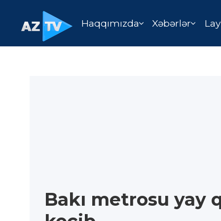
Haqqımızda
Xəbərlər
Lay
Bakı metrosu yay q