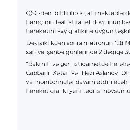
QSC-dən bildirilib ki, ali məktəbl
həmçinin fəal istirahət dövrünün baş
hərəkətini yay qrafikinə uyğun təşki
Dəyişiklikdən sonra metronun “28 May
saniyə, şənbə günlərində 2 dəqiqə 30
“Bakmil” və geri istiqamətdə hərəkə
Cabbarlı−Xətai” və “Həzi Aslanov−Əh
və monitorinqlər davam etdiriləcək, 
hərəkət qrafiki yeni tədris mövsümü