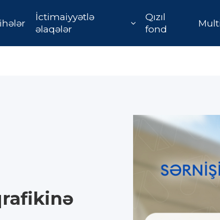
İctimaiyyətlə
Qızıl
ihələr
Mult
əlaqələr
fond
rafikinə