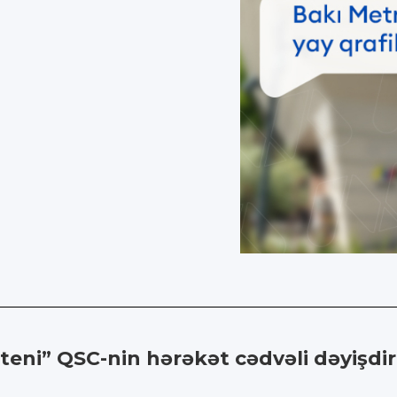
eni” QSC-nin hərəkət cədvəli dəyişdir