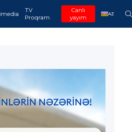
TV
Canlı
imedia
AZ
Proqram
yayım