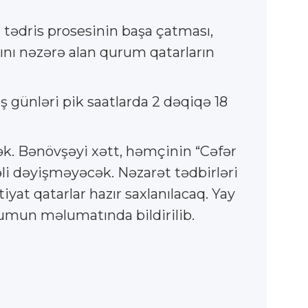
tədris prosesinin başa çatması,
ını nəzərə alan qurum qatarların
 günləri pik saatlarda 2 dəqiqə 18
ək. Bənövşəyi xətt, həmçinin “Cəfər
li dəyişməyəcək. Nəzarət tədbirləri
yat qatarlar hazır saxlanılacaq. Yay
umun məlumatında bildirilib.