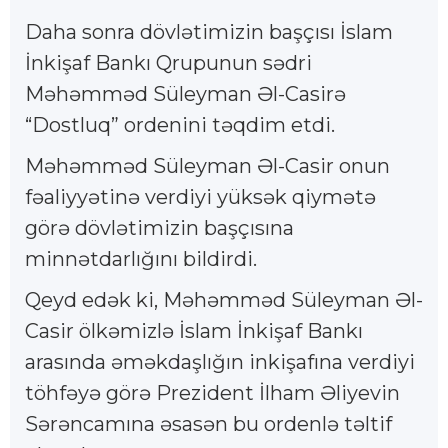
Daha sonra dövlətimizin başçısı İslam
İnkişaf Bankı Qrupunun sədri
Məhəmməd Süleyman Əl-Casirə
“Dostluq” ordenini təqdim etdi.
Məhəmməd Süleyman Əl-Casir onun
fəaliyyətinə verdiyi yüksək qiymətə
görə dövlətimizin başçısına
minnətdarlığını bildirdi.
Qeyd edək ki, Məhəmməd Süleyman Əl-
Casir ölkəmizlə İslam İnkişaf Bankı
arasında əməkdaşlığın inkişafına verdiyi
töhfəyə görə Prezident İlham Əliyevin
Sərəncamına əsasən bu ordenlə təltif