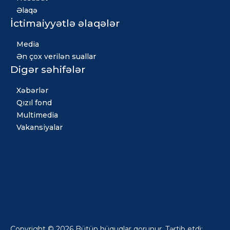
Əlaqə
İctimaiyyətlə əlaqələr
Media
Ən çox verilən suallar
Digər səhifələr
Xəbərlər
Qızıl fond
Multimedia
Vakansiyalar
Copyright © 2026 Bütün hüquqlar qorunur. Tərtib etdi: