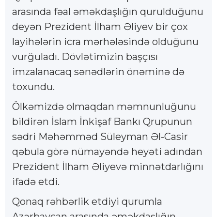
arasında fəal əməkdaşlığın qurulduğunu
deyən Prezident İlham Əliyev bir çox
layihələrin icra mərhələsində olduğunu
vurğuladı. Dövlətimizin başçısı
imzalanacaq sənədlərin önəminə də
toxundu.
Ölkəmizdə olmaqdan məmnunluğunu
bildirən İslam İnkişaf Bankı Qrupunun
sədri Məhəmməd Süleyman Əl-Casir
qəbula görə nümayəndə heyəti adından
Prezident İlham Əliyevə minnətdarlığını
ifadə etdi.
Qonaq rəhbərlik etdiyi qurumla
Azərbaycan arasında əməkdaşlığın