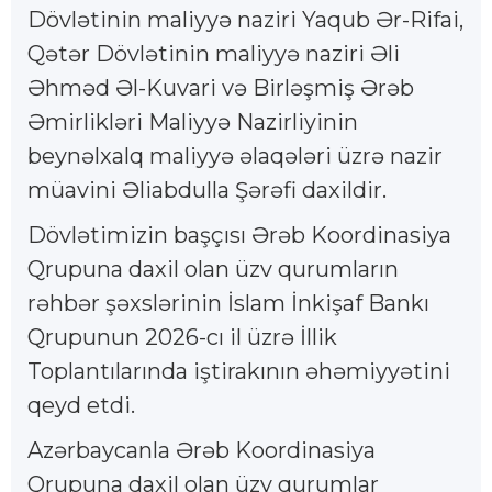
Dövlətinin maliyyə naziri Yaqub Ər-Rifai,
Qətər Dövlətinin maliyyə naziri Əli
Əhməd Əl-Kuvari və Birləşmiş Ərəb
Əmirlikləri Maliyyə Nazirliyinin
beynəlxalq maliyyə əlaqələri üzrə nazir
müavini Əliabdulla Şərəfi daxildir.
Dövlətimizin başçısı Ərəb Koordinasiya
Qrupuna daxil olan üzv qurumların
rəhbər şəxslərinin İslam İnkişaf Bankı
Qrupunun 2026-cı il üzrə İllik
Toplantılarında iştirakının əhəmiyyətini
qeyd etdi.
Azərbaycanla Ərəb Koordinasiya
Qrupuna daxil olan üzv qurumlar