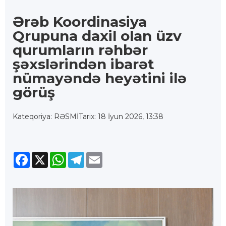
Ərəb Koordinasiya
Qrupuna daxil olan üzv
qurumların rəhbər
şəxslərindən ibarət
nümayəndə heyətini ilə
görüş
Kateqoriya: RƏSMİ
Tarix: 18 İyun 2026, 13:38
Facebook
X
WhatsApp
Telegram
Email