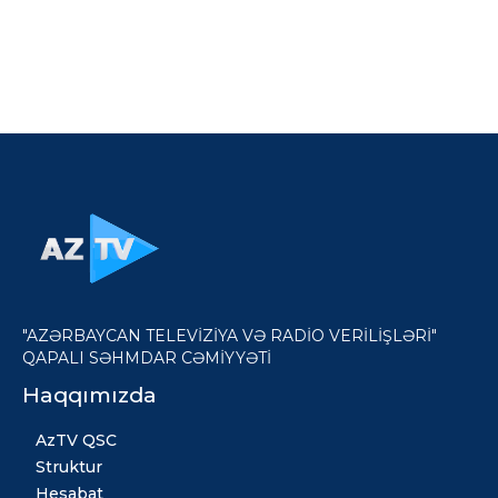
"AZƏRBAYCAN TELEVİZİYA VƏ RADİO VERİLİŞLƏRİ"
QAPALI SƏHMDAR CƏMİYYƏTİ
Haqqımızda
AzTV QSC
Struktur
Hesabat