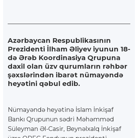
Azərbaycan Respublikasının
Prezidenti İlham Əliyev iyunun 18-
də Ərəb Koordinasiya Qrupuna
daxil olan üzv qurumların rəhbər
şəxslərindən ibarət nümayəndə
heyətini qəbul edib.
Nümayəndə heyətinə İslam İnkişaf
Bankı Qrupunun sədri Məhəmməd
Süleyman Əl-Casir, Beynəlxalq İnkişaf