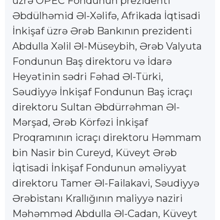
üzrə OPEC Fondunun prezidenti
Əbdülhəmid Əl-Xəlifə, Afrikada İqtisadi
İnkişaf üzrə Ərəb Bankının prezidenti
Abdulla Xəlil Əl-Müseybih, Ərəb Valyuta
Fondunun Baş direktoru və İdarə
Heyətinin sədri Fəhad Əl-Türki,
Səudiyyə İnkişaf Fondunun Baş icraçı
direktoru Sultan Əbdürrəhman Əl-
Mərşad, Ərəb Körfəzi İnkişaf
Proqramının icraçı direktoru Həmmam
bin Nasir bin Cureyd, Küveyt Ərəb
İqtisadi İnkişaf Fondunun əməliyyat
direktoru Tamer Əl-Failakavi, Səudiyyə
Ərəbistanı Krallığının maliyyə naziri
Məhəmməd Abdulla Əl-Cadan, Küveyt