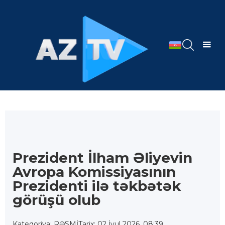
Prezident İlham Əliyevin
Avropa Komissiyasının
Prezidenti ilə təkbətək
görüşü olub
Kateqoriya: RƏSMİ
Tarix: 02 İyul 2026, 08:39