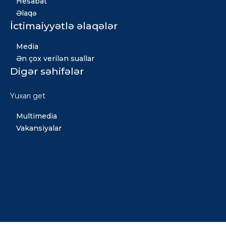
Hesabat
Əlaqə
İctimaiyyətlə əlaqələr
Media
Ən çox verilən suallar
Digər səhifələr
Xəbərlər
Yuxarı get
Qızıl fond
Multimedia
Vakansiyalar