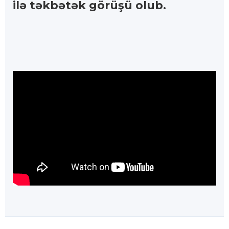
ilə təkbətək görüşü olub.