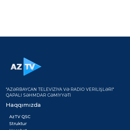
"AZƏRBAYCAN TELEVİZİYA VƏ RADİO VERİLİŞLƏRİ"
QAPALI SƏHMDAR CƏMİYYƏTİ
Haqqımızda
AzTV QSC
Struktur