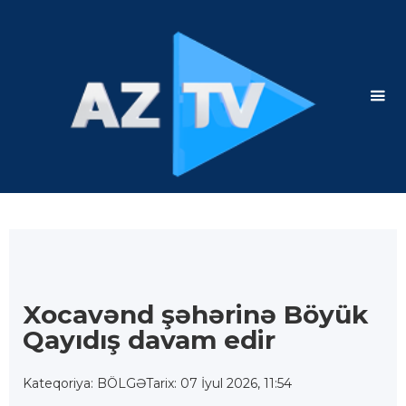
Xocavənd şəhərinə Böyük
Qayıdış davam edir
Kateqoriya: BÖLGƏ
Tarix: 07 İyul 2026, 11:54