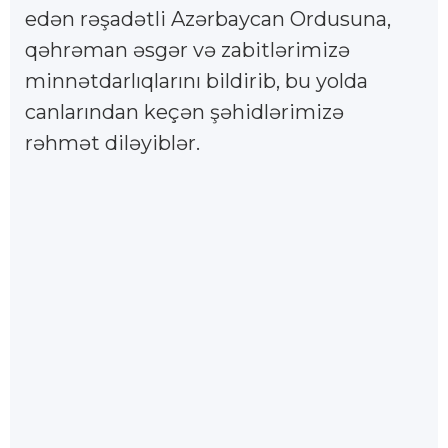
edən rəşadətli Azərbaycan Ordusuna,
qəhrəman əsgər və zabitlərimizə
minnətdarlıqlarını bildirib, bu yolda
canlarından keçən şəhidlərimizə
rəhmət diləyiblər.