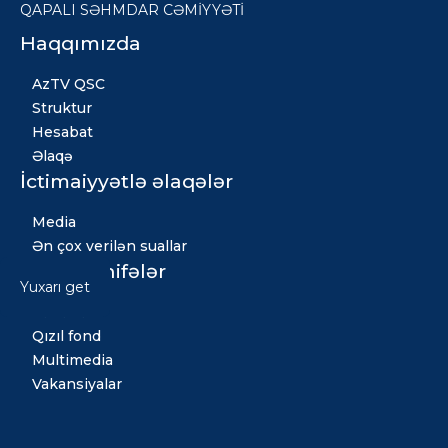
QAPALI SƏHMDAR CƏMİYYƏTİ
Haqqımızda
AzTV QSC
Struktur
Hesabat
Əlaqə
İctimaiyyətlə əlaqələr
Media
Ən çox verilən suallar
Digər səhifələr
Yuxarı get
Xəbərlər
Qızıl fond
Multimedia
Vakansiyalar