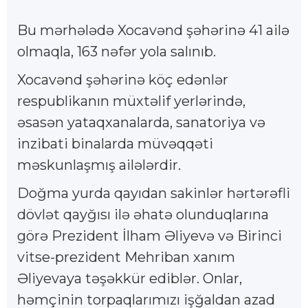
Bu mərhələdə Xocavənd şəhərinə 41 ailə
olmaqla, 163 nəfər yola salınıb.
Xocavənd şəhərinə köç edənlər
respublikanın müxtəlif yerlərində,
əsasən yataqxanalarda, sanatoriya və
inzibati binalarda müvəqqəti
məskunlaşmış ailələrdir.
Doğma yurda qayıdan sakinlər hərtərəfli
dövlət qayğısı ilə əhatə olunduqlarına
görə Prezident İlham Əliyevə və Birinci
vitse-prezident Mehriban xanım
Əliyevaya təşəkkür ediblər. Onlar,
həmçinin torpaqlarımızı işğaldan azad