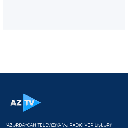
"AZƏRBAYCAN TELEVİZİYA VƏ RADİO VERİLİŞLƏRİ"