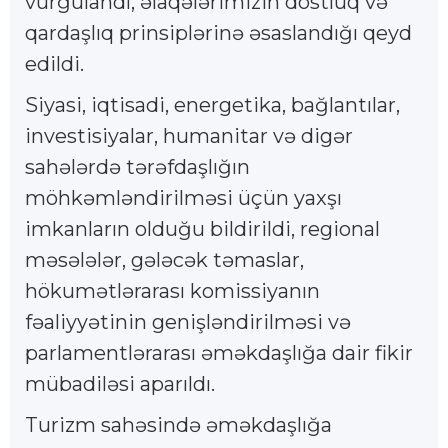
vurğulandı, əlaqələrimizin dostluq və
qardaşlıq prinsiplərinə əsaslandığı qeyd
edildi.
Siyasi, iqtisadi, energetika, bağlantılar,
investisiyalar, humanitar və digər
sahələrdə tərəfdaşlığın
möhkəmləndirilməsi üçün yaxşı
imkanların olduğu bildirildi, regional
məsələlər, gələcək təmaslar,
hökumətlərarası komissiyanın
fəaliyyətinin genişləndirilməsi və
parlamentlərarası əməkdaşlığa dair fikir
mübadiləsi aparıldı.
Turizm sahəsində əməkdaşlığa