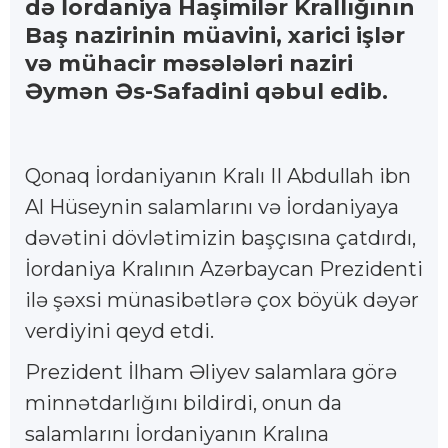
də İordaniya Haşimilər Krallığının
Baş nazirinin müavini, xarici işlər
və mühacir məsələləri naziri
Əymən Əs-Safadini qəbul edib.
Qonaq İordaniyanın Kralı II Abdullah ibn
Al Hüseynin salamlarını və İordaniyaya
dəvətini dövlətimizin başçısına çatdırdı,
İordaniya Kralının Azərbaycan Prezidenti
ilə şəxsi münasibətlərə çox böyük dəyər
verdiyini qeyd etdi.
Prezident İlham Əliyev salamlara görə
minnətdarlığını bildirdi, onun da
salamlarını İordaniyanın Kralına