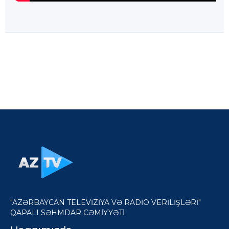
"AZƏRBAYCAN TELEVİZİYA VƏ RADİO VERİLİŞLƏRİ"
QAPALI SƏHMDAR CƏMİYYƏTİ