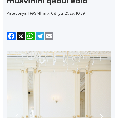
müavinini qəbul edib
Kateqoriya: RƏSMİ
Tarix: 08 İyul 2026, 10:59
Facebook
X
WhatsApp
Telegram
Email