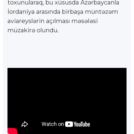
toxunularaq, bu xüsusda Azərbaycanla
İordaniya arasında birbaşa müntəzəm
aviareyslərin açılması məsələsi
müzakirə olundu.