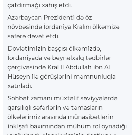
çatdırmağı xahiş etdi.
Azərbaycan Prezidenti də öz
növbəsində İordaniya Kralını ölkəmizə
səfərə dəvət etdi.
Dövlətimizin başçısı ölkəmizdə,
İordaniyada və beynəlxalq tədbirlər
çərçivəsində Kral II Abdullah ibn Al
Hüseyn ilə görüşlərini məmnunluqla
xatırladı.
Söhbət zamanı müxtəlif səviyyələrdə
qarşılıqlı səfərlərin və təmasların
ölkələrimiz arasında münasibətlərin
inkişafı baxımından mühüm rol oynadığı