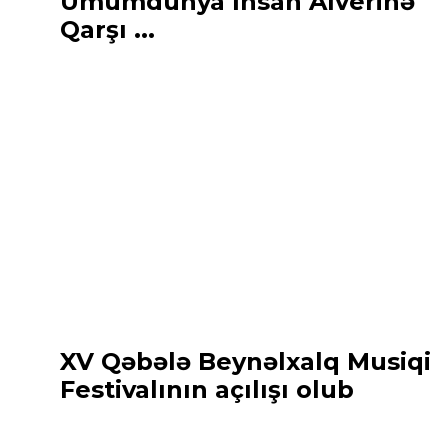
Ümumdünya İnsan Alverinə
Qarşı ...
XV Qəbələ Beynəlxalq Musiqi
Festivalının açılışı olub