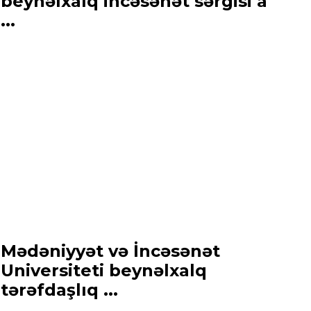
beynəlxalq incəsənət sərgisi a
...
Mədəniyyət və İncəsənət
Universiteti beynəlxalq
tərəfdaşlıq ...