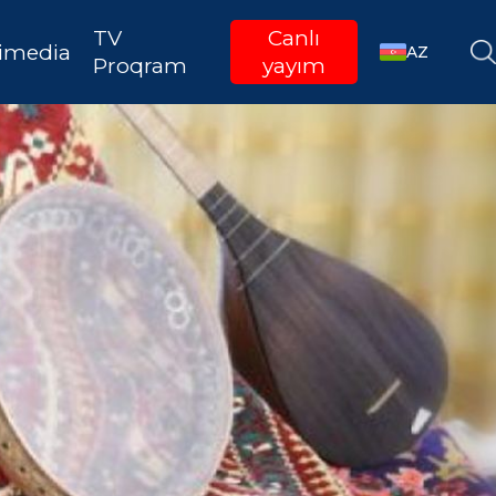
TV
Canlı
imedia
AZ
Proqram
yayım