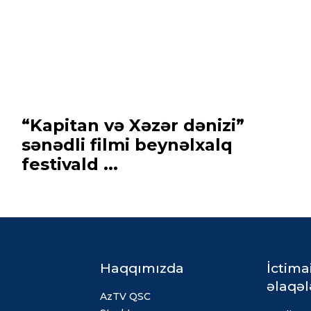
“Kapitan və Xəzər dənizi”
sənədli filmi beynəlxalq
festivald ...
Haqqımızda
İctima
əlaqəl
AzTV QSC