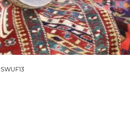
S
WUF13