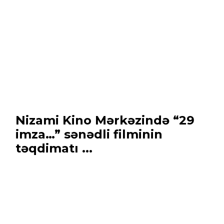
Nizami Kino Mərkəzində “29
imza…” sənədli filminin
təqdimatı ...