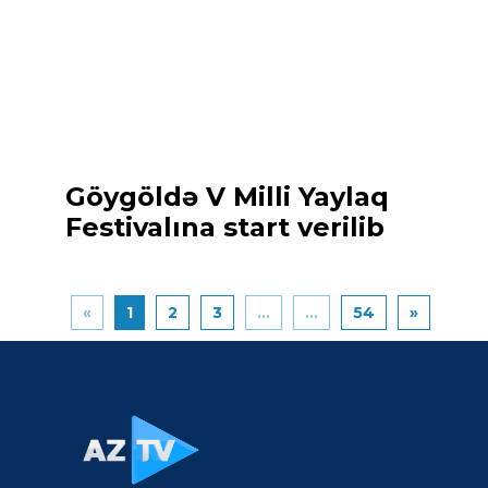
Göygöldə V Milli Yaylaq
Festivalına start verilib
«
1
2
3
...
...
54
»