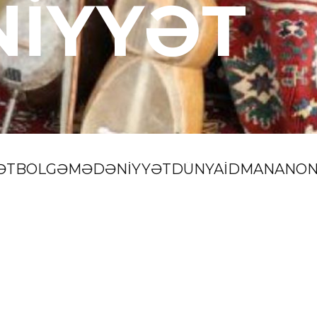
İYYƏT
ƏT
BÖLGƏ
MƏDƏNİYYƏT
DÜNYA
İDMAN
ANON