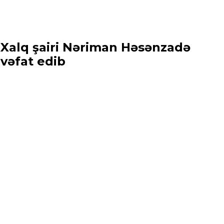
Xalq şairi Nəriman Həsənzadə
vəfat edib