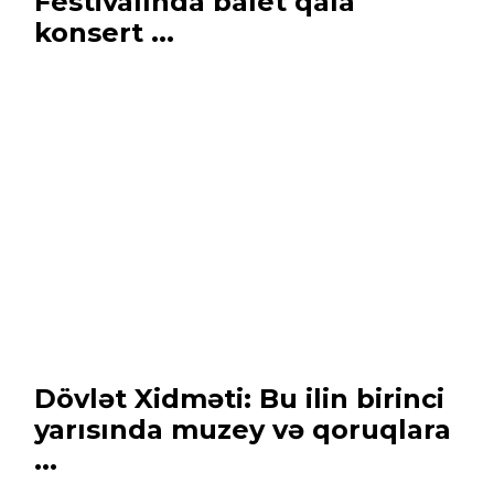
Festivalında balet qala
konsert ...
Dövlət Xidməti: Bu ilin birinci
yarısında muzey və qoruqlara
...