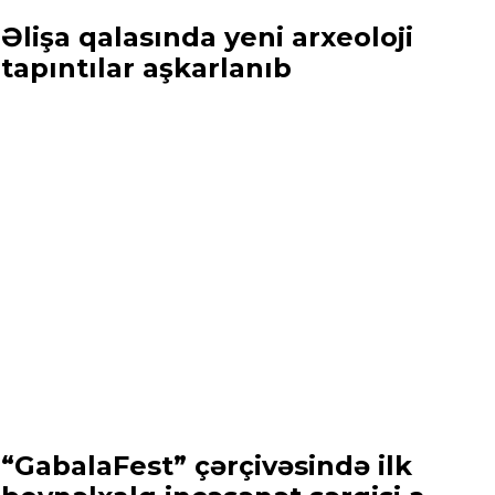
Əlişa qalasında yeni arxeoloji
tapıntılar aşkarlanıb
“GabalaFest” çərçivəsində ilk