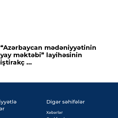
“Azərbaycan mədəniyyətinin
yay məktəbi” layihəsinin
iştirakç ...
iyyətlə
Digər səhifələr
ər
Xəbərlər