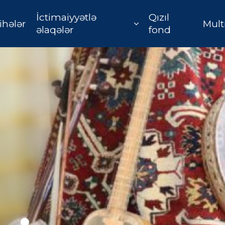
İctimaiyyətlə
Qızıl
ihələr
Mult
əlaqələr
fond