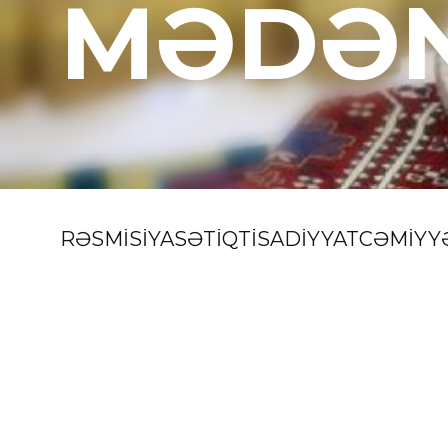
MƏDƏN
RƏSMİ
SİYASƏT
İQTİSADİYYAT
CƏMİYY