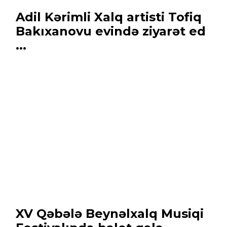
Adil Kərimli Xalq artisti Tofiq
Bakıxanovu evində ziyarət ed
...
XV Qəbələ Beynəlxalq Musiqi