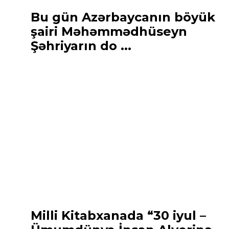
Bu gün Azərbaycanın böyük
şairi Məhəmmədhüseyn
Şəhriyarın do ...
Milli Kitabxanada “30 iyul –