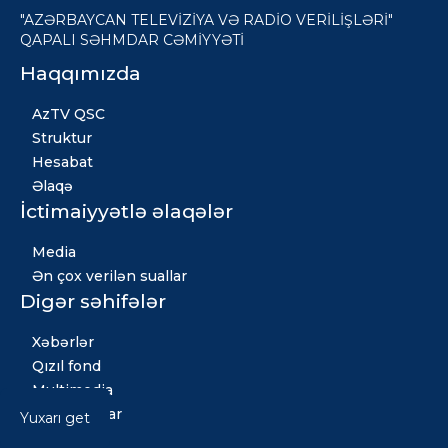
"AZƏRBAYCAN TELEVİZİYA VƏ RADİO VERİLİŞLƏRİ"
QAPALI SƏHMDAR CƏMİYYƏTİ
Haqqımızda
AzTV QSC
Struktur
Hesabat
Əlaqə
İctimaiyyətlə əlaqələr
Media
Ən çox verilən suallar
Digər səhifələr
Xəbərlər
Qızıl fond
Multimedia
Vakansiyalar
Yuxarı get