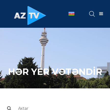
HƏR YER VƏTƏNDİR