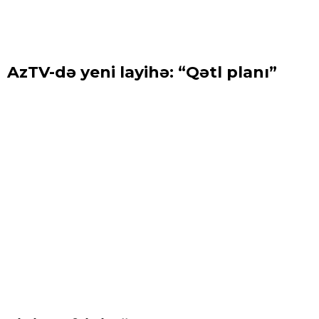
AzTV-də yeni layihə: “Qətl planı”