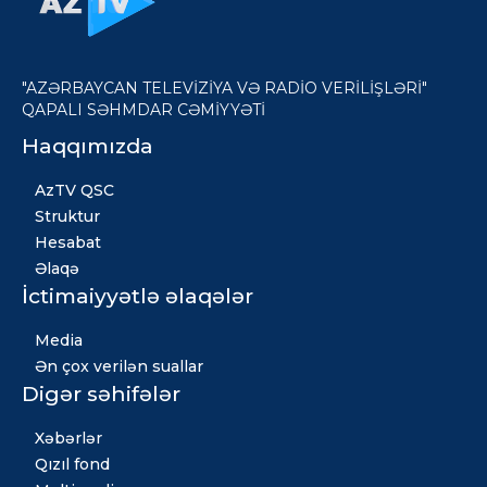
"AZƏRBAYCAN TELEVİZİYA VƏ RADİO VERİLİŞLƏRİ"
QAPALI SƏHMDAR CƏMİYYƏTİ
Haqqımızda
AzTV QSC
Struktur
Hesabat
Əlaqə
İctimaiyyətlə əlaqələr
Media
Ən çox verilən suallar
Digər səhifələr
Xəbərlər
Qızıl fond