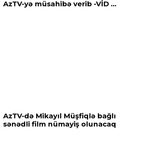
AzTV-yə müsahibə verib -VİD ...
AzTV-də Mikayıl Müşfiqlə bağlı
sənədli film nümayiş olunacaq