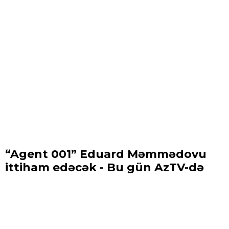
“Agent 001” Eduard Məmmədovu
ittiham edəcək - Bu gün AzTV-də