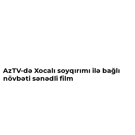
AzTV-də Xocalı soyqırımı ilə bağlı
növbəti sənədli film