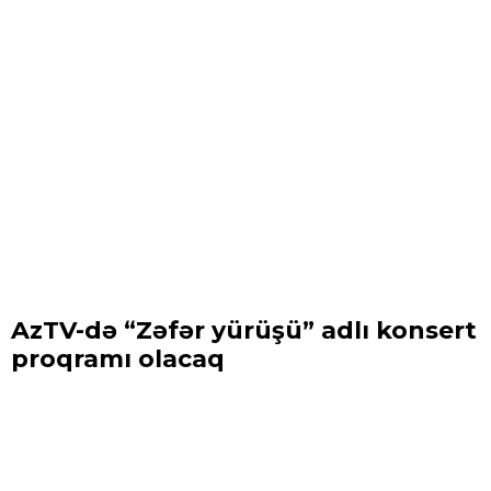
AzTV-də “Zəfər yürüşü” adlı konsert
proqramı olacaq