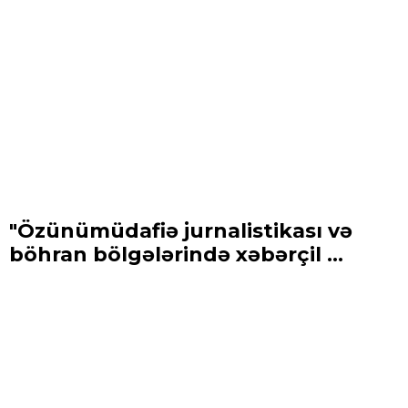
"Özünümüdafiə jurnalistikası və
böhran bölgələrində xəbərçil ...