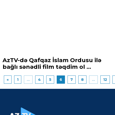
AzTV-də Qafqaz İslam Ordusu ilə
bağlı sənədli film təqdim ol ...
«
1
...
4
5
6
7
8
...
12