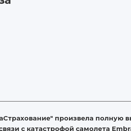
за
аСтрахование" произвела полную в
связи с катастрофой самолета Embr