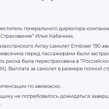
меститель генерального директора компани
Страхование" Илья Кабачник.
ахстанского Актау самолет Embraer 190 ави
перевозчика перед пассажирами были застра
ть риска была перестрахована в "Российск
К). Выплата за самолет в размере полной с
мпенсации по авиакаско.
вщику не потребовалось дожидаться завер
.