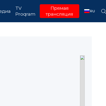
TV
Прямая
едиа
RU
Proqram
трансляция