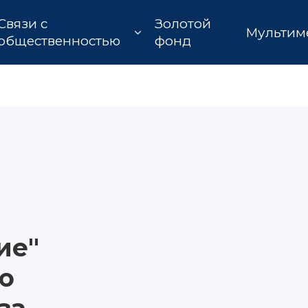
Связи с
Золотой
Мультим
общественностью
фонд
ие"
ю