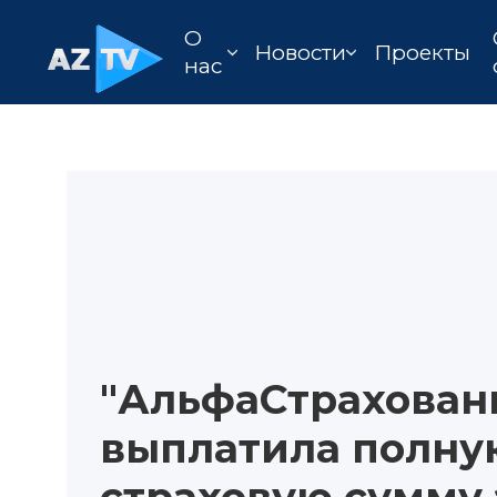
О
Новости
Проекты
нас
"АльфаСтрахован
выплатила полну