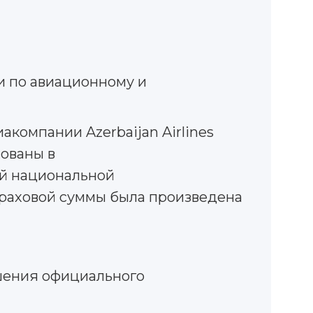
и по авиационному и
акомпании Azerbaijan Airlines
хованы в
ой национальной
траховой суммы была произведена
шения официального