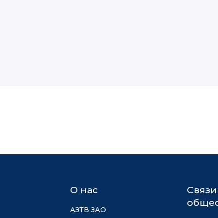
О нас
Связи
общес
АЗТВ ЗАО