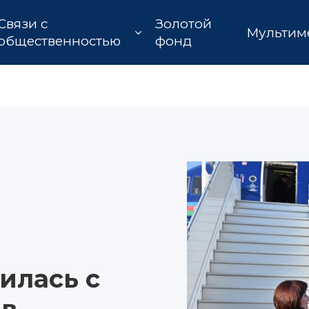
Связи с
Золотой
Мультим
общественностью
фонд
и
илась с