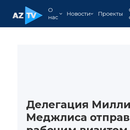
О
Новости
Проекты
нас
Делегация Милл
Меджлиса отправ