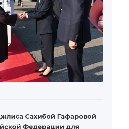
джлиса Сахибой Гафаровой
ийской Федерации для