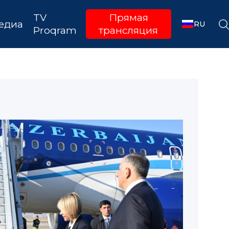
TV
Прямая
едиа
RU
Proqram
трансляция