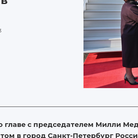
 в
3
о главе с председателем Милли Ме
итом в город Санкт-Петербург Росс