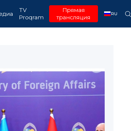
TV
Прямая
едиа
RU
Proqram
трансляция