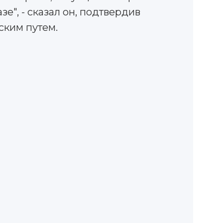
е", - сказал он, подтвердив
ким путем.