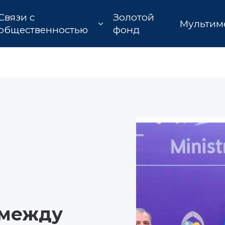
Связи с
Золотой
Мультим
общественностью
фонд
 между