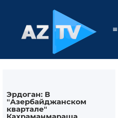
Эрдоган: В
"Азербайджанском
квартале"
Кахраманмараша