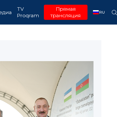
TV
Прямая
едиа
RU
Proqram
трансляция