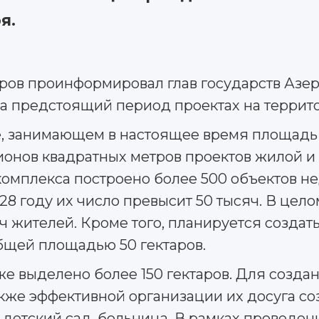
я.
аров проинформировал глав государств Азе
а предстоящий период проектах на террито
, занимающем в настоящее время площадь в
лионов квадратных метров проектов жилой 
омплекса построено более 500 объектов н
28 году их число превысит 50 тысяч. В цел
яч жителей. Кроме того, планируется созда
бщей площадью 50 гектаров.
же выделено более 150 гектаров. Для созда
также эффективной организации их досуга с
 детский сад, больница. В рамках проведен