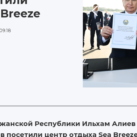
етили
 Breeze
09:18
жанской Республики Ильхам Алиев
в посетили центр отдыха Sea Breez