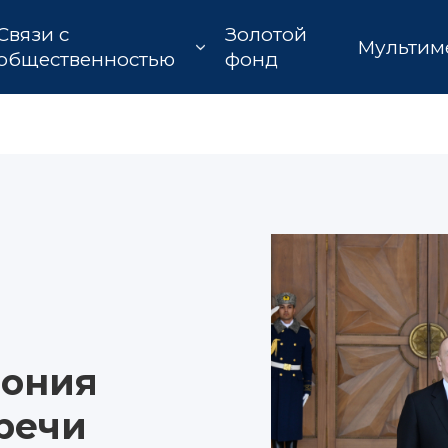
Связи с
Золотой
Мультим
общественностью
фонд
мония
речи