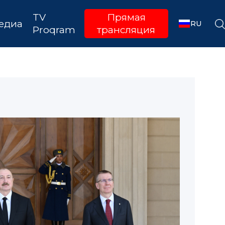
TV
Прямая
едиа
RU
Proqram
трансляция