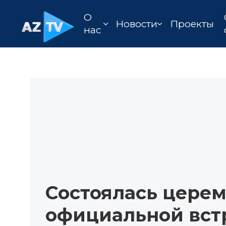
О
Новости
Проекты
нас
Состоялась цере
официальной вст