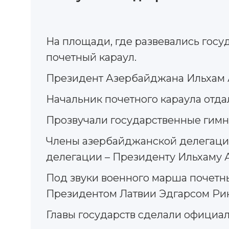
Hа площади, где развевались госу
почетный караул.
Президент Азербайджана Ильхам А
Начальник почетного караула отда
Прозвучали государственные гим
Члены азербайджанской делегации
делегации – Президенту Ильхаму 
Под звуки военного марша почет
Президентом Латвии Эдгарсом Ри
Главы государств сделали официал