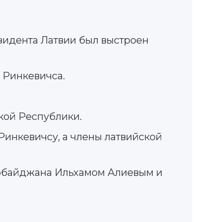
езидента Латвии был выстроен
 Ринкевичса.
кой Республики.
инкевичсу, а члены латвийской
ербайджана Ильхамом Алиевым и