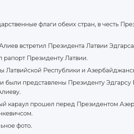
дарственные флаги обеих стран, в честь Пр
лиев встретил Президента Латвии Эдгарса
л рапорт Президенту Латвии.
ны Латвийской Республики и Азербайджанс
 были представлены Президенту Эдгарсу Р
Алиеву.
ный караул прошел перед Президентом Аз
нкевичсом.
ьное фото.