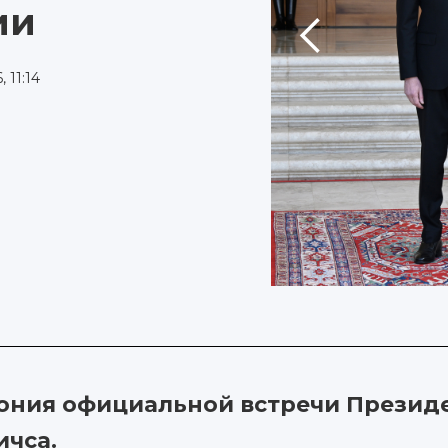
ии
 11:14
мония официальной встречи Презид
ичса.