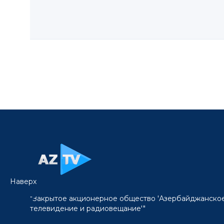
Наверх
"Закрытое акционерное общество 'Азербайджанско
телевидение и радиовещание'"