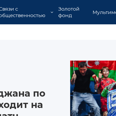
Связи с
Золотой
Мультим
общественностью
фонд
джана по
ходит на