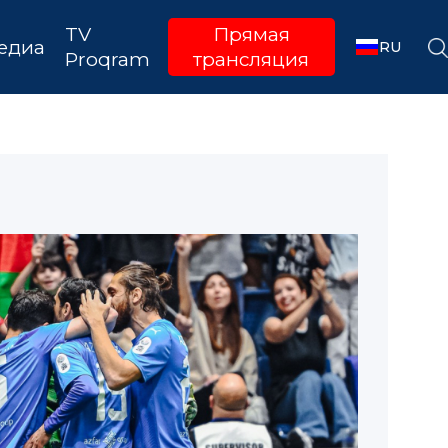
TV
Прямая
едиа
RU
Proqram
трансляция