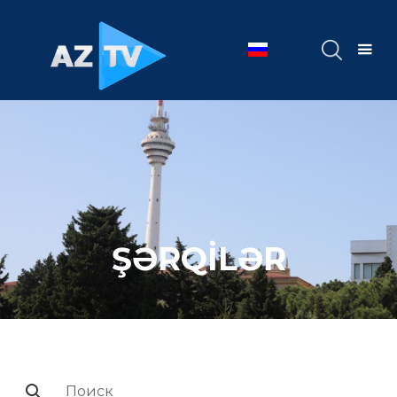
ŞƏRQİLƏR