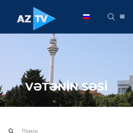
VƏTƏNİN SƏSİ