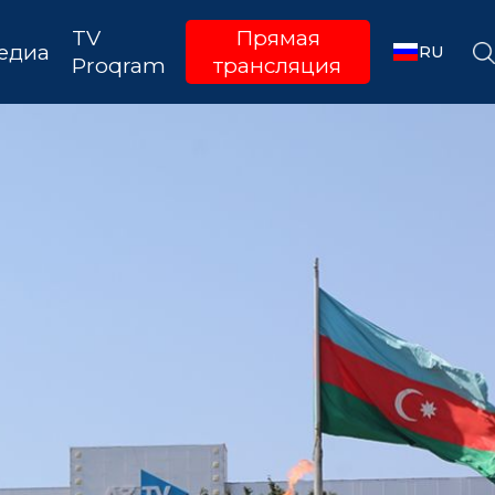
TV
Прямая
едиа
RU
Proqram
трансляция