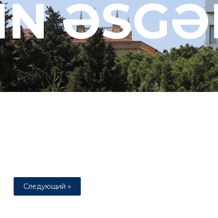
IN ƏSGƏ
Следующий »