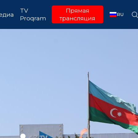
TV
Прямая
едиа
RU
Proqram
трансляция