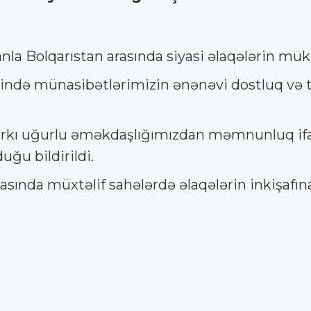
nla Bolqarıstan arasında siyasi əlaqələrin 
ində münasibətlərimizin ənənəvi dostluq və tə
ırkı uğurlu əməkdaşlığımızdan məmnunluq ifad
uğu bildirildi.
ında müxtəlif sahələrdə əlaqələrin inkişafına d