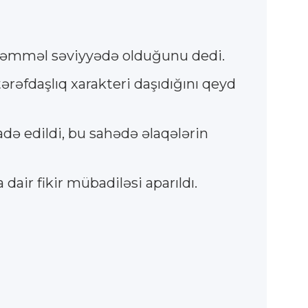
mükəmməl səviyyədə olduğunu dedi.
rəfdaşlıq xarakteri daşıdığını qeyd
ə edildi, bu sahədə əlaqələrin
air fikir mübadiləsi aparıldı.