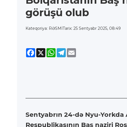
Bolqarıstanın Baş na
görüşü olub
Kateqoriya: RƏSMİ
Tarix: 25 Sentyabr 2025, 08:49
Facebook
X
WhatsApp
Telegram
Email
Sentyabrın 24-də Nyu-Yorkda A
Respublikasının Baş naziri Ros