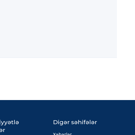
iyyətlə
Digər səhifələr
ər
Xəbərlər