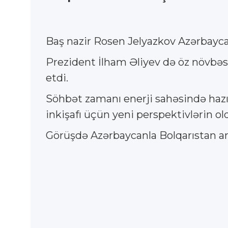
Baş nazir Rosen Jelyazkov Azərbayca
Prezident İlham Əliyev də öz növbəs
etdi.
Söhbət zamanı enerji sahəsində haz
inkişafı üçün yeni perspektivlərin old
Görüşdə Azərbaycanla Bolqarıstan aras