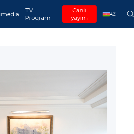
TV
Canlı
imedia
AZ
Proqram
yayım