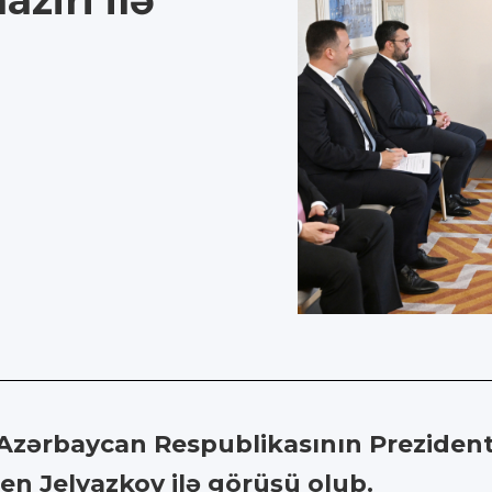
ziri ilə
zərbaycan Respublikasının Prezidenti
en Jelyazkov ilə görüşü olub.