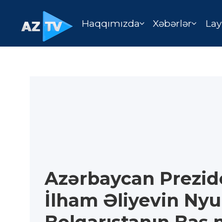
Haqqımızda
Xəbərlər
Lay
Azərbaycan Prezid
İlham Əliyevin Ny