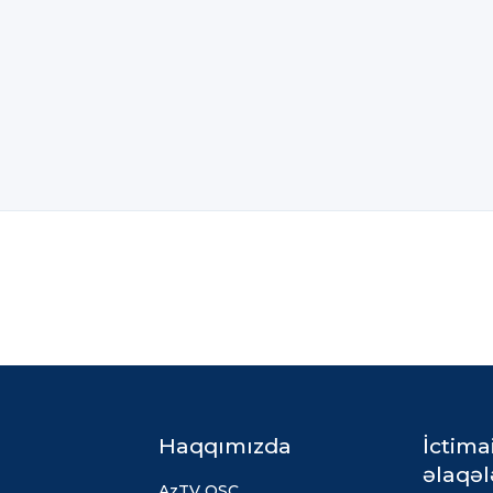
Haqqımızda
İctima
əlaqəl
AzTV QSC