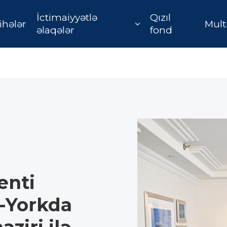
İctimaiyyətlə
Qızıl
ihələr
Mult
əlaqələr
fond
enti
u-Yorkda