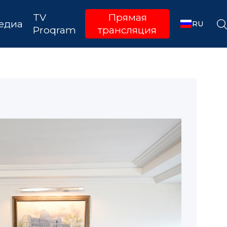
TV
Прямая
едиа
RU
Proqram
трансляция