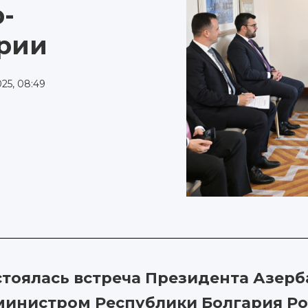
-
рии
25, 08:49
остоялась встреча Президента Азе
министром Республики Болгария Р