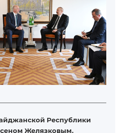
рбайджанской Республики
осеном Желязковым.