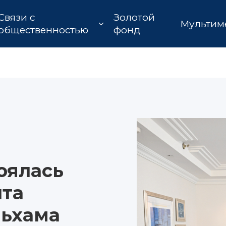
Связи с
Золотой
Мультим
общественностью
фонд
оялась
нта
ьхама