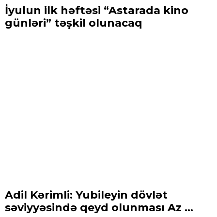
İyulun ilk həftəsi “Astarada kino
günləri” təşkil olunacaq
Adil Kərimli: Yubileyin dövlət
səviyyəsində qeyd olunması Az ...