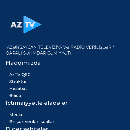
"AZƏRBAYCAN TELEVİZİYA VƏ RADİO VERİLİŞLƏRİ"
QAPALI SƏHMDAR CƏMİYYƏTİ
Haqqımızda
AzTV QSC
Struktur
Hesabat
Əlaqə
İctimaiyyətlə əlaqələr
Media
Ən çox verilən suallar
Digər səhifələr