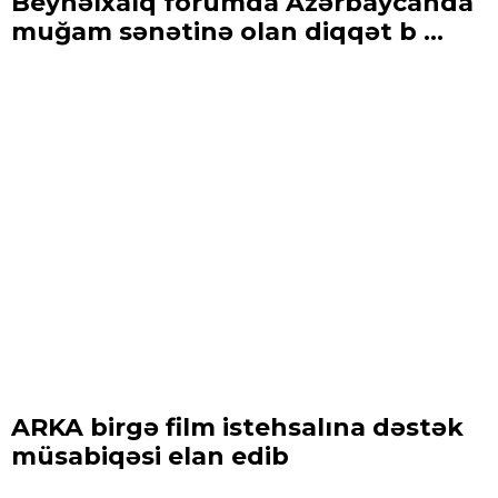
Beynəlxalq forumda Azərbaycanda
muğam sənətinə olan diqqət b ...
ARKA birgə film istehsalına dəstək
müsabiqəsi elan edib