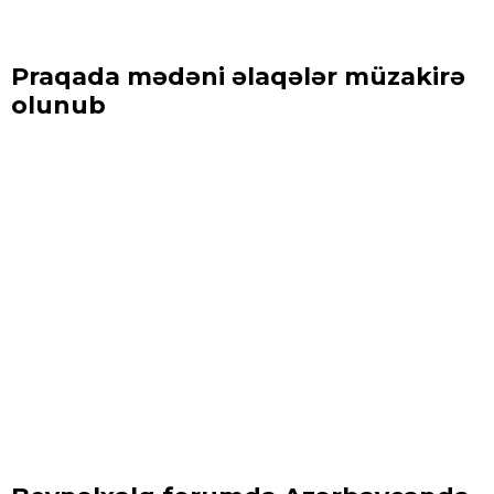
Praqada mədəni əlaqələr müzakirə
olunub