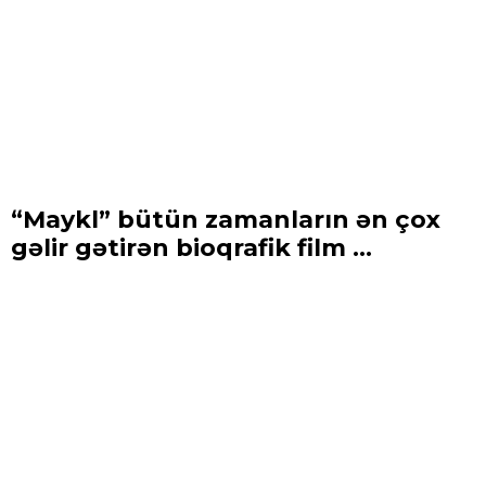
“Maykl” bütün zamanların ən çox
gəlir gətirən bioqrafik film ...