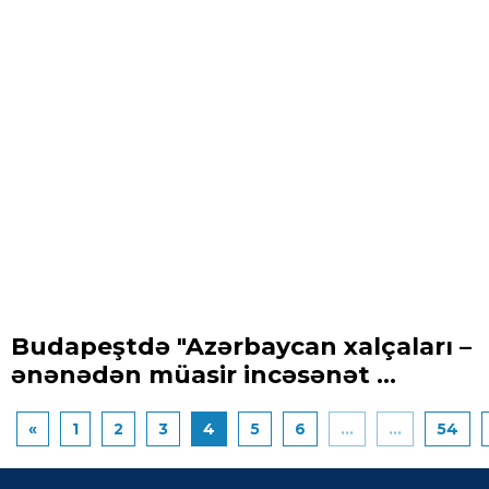
Budapeştdə "Azərbaycan xalçaları –
ənənədən müasir incəsənət ...
«
1
2
3
4
5
6
...
...
54