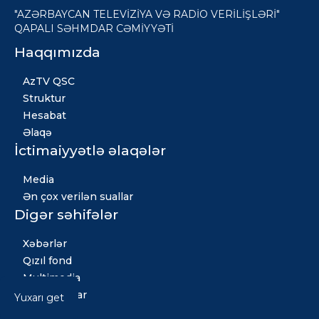
"AZƏRBAYCAN TELEVİZİYA VƏ RADİO VERİLİŞLƏRİ"
QAPALI SƏHMDAR CƏMİYYƏTİ
Haqqımızda
AzTV QSC
Struktur
Hesabat
Əlaqə
İctimaiyyətlə əlaqələr
Media
Ən çox verilən suallar
Digər səhifələr
Xəbərlər
Qızıl fond
Multimedia
Vakansiyalar
Yuxarı get