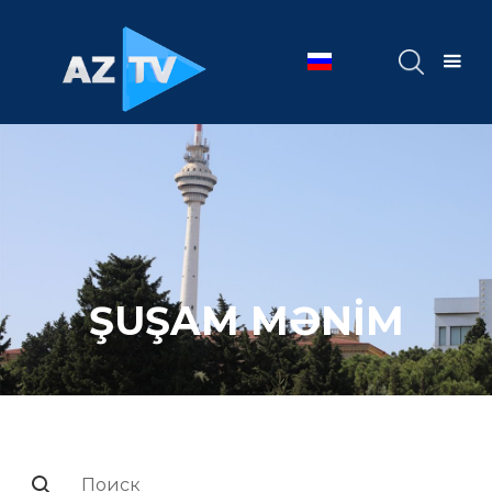
ŞUŞAM MƏNİM